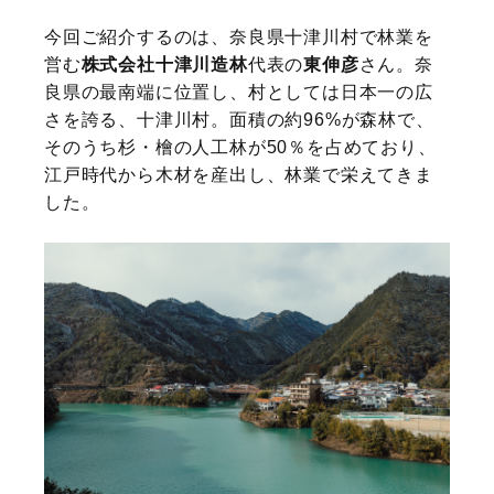
今回ご紹介するのは、奈良県十津川村で林業を
営む
株式会社十津川造林
代表の
東伸彦
さん。奈
良県の最南端に位置し、村としては日本一の広
さを誇る、十津川村。面積の約96%が森林で、
そのうち杉・檜の人工林が50％を占めており、
江戸時代から木材を産出し、林業で栄えてきま
した。