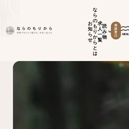
な
ら
の
お
求
も
読
相
知
人
談
り
み
窓
ら
一
MEN
口
か
物
せ
覧
ら
と
は