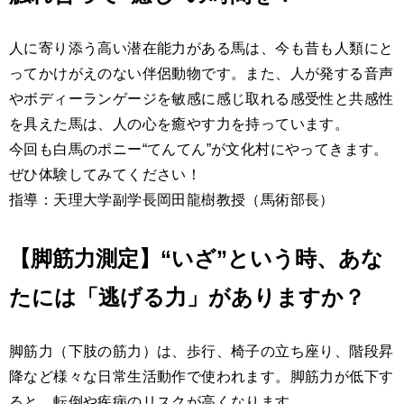
人に寄り添う高い潜在能力がある馬は、今も昔も人類にと
ってかけがえのない伴侶動物です。また、人が発する音声
やボディーランゲージを敏感に感じ取れる感受性と共感性
を具えた馬は、人の心を癒やす力を持っています。
今回も白馬のポニー“てんてん”が文化村にやってきます。
ぜひ体験してみてください！
指導：天理大学副学長岡田龍樹教授（馬術部長）
【脚筋力測定】“いざ”という時、あな
たには「逃げる力」がありますか？
脚筋力（下肢の筋力）は、歩行、椅子の立ち座り、階段昇
降など様々な日常生活動作で使われます。脚筋力が低下す
ると、転倒や疾病のリスクが高くなります。