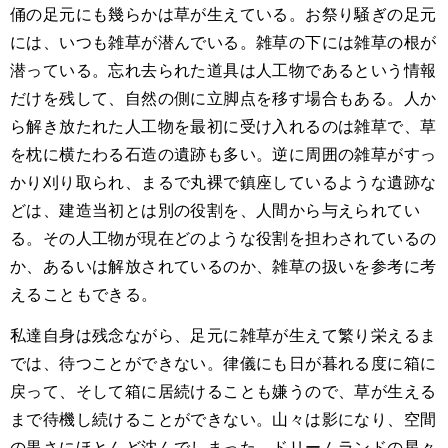
俑の足元にも幾らかは草が生えている。お祭り騒ぎの足元
には、いつも雑草が潜んでいる。雑草の下には雑草の根が
潜っている。忘れ去られた道具は人工物であるという情報
だけを残して、自然の側に立脚点を移す場合もある。人か
ら解き放たれた人工物を最初に受け入れるのは雑草で、草
を枕に横たわる石造の遺跡も多い。逆に周囲の雑草がすっ
かり刈り取られ、まるで丸裸で鎮座しているような遺跡な
どは、建造当初とは別の役割を、人間から与えられてい
る。その人工物が現在どのような役割を担わされているの
か、あるいは解放されているのか、雑草の扱いを参考に考
えることもできる。
私達自身は残念ながら、足元に雑草が生えて繁り栄えるま
では、待つことができない。律儀にも日が暮れる度に箱に
戻って、そして箱に居続けることも嫌うので、草が生える
まで待機し続けることができない。山々は影になり、空間
の黒さにほとんど沈んでしまった。ドリームランドの星々