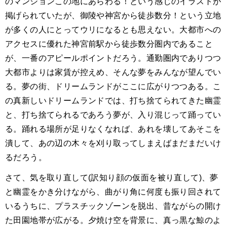
のマンションこの地にあらわる！という感じのイラストが
掲げられていたが、御陵や神宮から徒歩数分！という立地
が多くの人にとってウリになるとも思えない。大都市への
アクセスに優れた神宮前駅から徒歩数分圏内であること
が、一番のアピールポイントだろう。通勤圏内でありつつ
大都市よりは家賃が控えめ、そんな夢をみんなが望んでい
る。夢の街、ドリームランドがここに広がりつつある。こ
の真新しいドリームランドでは、打ち捨てられてきた幽霊
と、打ち捨てられるであろう夢が、入り混じって踊ってい
る。踊れる場所が足りなくなれば、あれを壊してあそこを
潰して、あの辺の木々を刈り取ってしまえばまだまだいけ
るだろう。
さて、気を取り直して(訳知り顔の仮面を被り直して)、夢
と幽霊をかき分けながら、曲がり角に何度も振り回されて
いるうちに、プラスチックゾーンを脱出、昔ながらの開け
た田園地帯が広がる。夕焼け空を背景に、真っ黒な鯨のよ