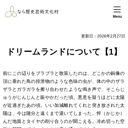
なら歴史芸術文化
村
Menu
更新日：2026年2月27日
ドリームランドについて【1】
前にこの辺りをブラブラと散策したのは、どこかの銅像の
頂に垂れた鳥の排泄物のような色味の虫が、体の中のザラ
ザラとガラガラを擦り合わせたような鳴き声で、そこらじ
ゅうがじんじんと賑やかだった頃。悪意を疑うほどに太陽
が近過ぎたあの頃。いい加減離れてくれと突き放された太
陽は、今は随分と遠くまで退いてしまった。悴（かじか）
んだ地面とタイヤの削り合うのが聞こえる。冷め切った空