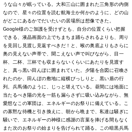
うな山々が眠っている。大和三山に囲まれた三角形の内側
なので、星々の位置を読む航海士か何かのように、どの山
がどこにあるかでだいたいの居場所は想像できた。
Google様のご加護を受けずとも、自分の位置くらい把握
できる、液晶画面の上でちまちま踊らされるよりも、周り
を見回し見渡し見返すべきだ！と、喉の奥底よりもさらに
奥の見えない声帯で、聞こえない声で叫びながら、目一
杯、二杯、三杯でも収まらないくらいにあたりを見渡す
と、真っ黒い田んぼに囲まれていた。夕陽を合図に召喚さ
れたのか、田んぼの敷地に縦横びっしりと、黒い盾の行
列。兵馬俑のように、じっと堪えている。昼間には地面に
当たるべき陽の光を一筋も漏らさずに吸い込みながら、無
愛想なこの軍団は、エネルギーのお祭りに備えている。こ
の寡黙な待機と引き換えに、朝から晩まで、私達は騒ぎに
騒いで、エネルギーの神様に感謝の言葉を捧げる間もなく
また次のお祭りの始まりを告げられて踊る。この暗黒兵馬