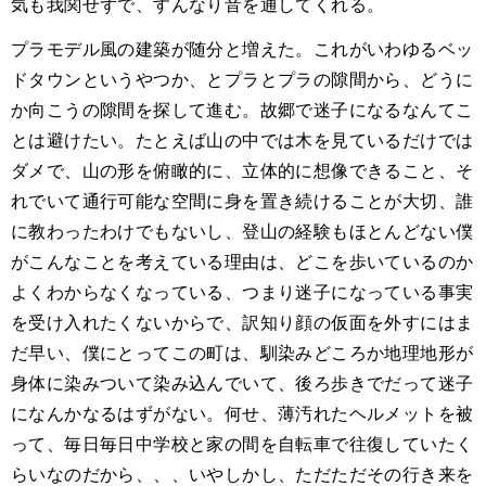
気も我関せずで、すんなり音を通してくれる。
プラモデル風の建築が随分と増えた。これがいわゆるベッ
ドタウンというやつか、とプラとプラの隙間から、どうに
か向こうの隙間を探して進む。故郷で迷子になるなんてこ
とは避けたい。たとえば山の中では木を見ているだけでは
ダメで、山の形を俯瞰的に、立体的に想像できること、そ
れでいて通行可能な空間に身を置き続けることが大切、誰
に教わったわけでもないし、登山の経験もほとんどない僕
がこんなことを考えている理由は、どこを歩いているのか
よくわからなくなっている、つまり迷子になっている事実
を受け入れたくないからで、訳知り顔の仮面を外すにはま
だ早い、僕にとってこの町は、馴染みどころか地理地形が
身体に染みついて染み込んでいて、後ろ歩きでだって迷子
になんかなるはずがない。何せ、薄汚れたヘルメットを被
って、毎日毎日中学校と家の間を自転車で往復していたく
らいなのだから、、、いやしかし、ただただその行き来を