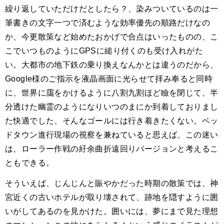
繰り返していただけだとしたら？、染みついているのは一
筆書きの文字一つで済むような効率優先の順路だけなの
か、今更散策など始めたおかげで合点はいったものの、こ
こでいつものようにGPSに縋り付くのも受け入れがた
い。大都市の地下鉄の乗り換えなんかとは違うのだから、
Google様のご指示を液晶画面に光らせて拝み奉ると同時
に、世界に靄をかけるように八割九割ほど瞼を閉じて、半
分透けた幽霊のようになりいつのまにか到着しておりまし
た快適でした、そんなゴールには行き着きたくない。ベッ
ドタウン進行現場の視察を兼ねていると思えば、この迷い
は、ローラー作戦の紆余曲折遠回りバージョンと考えるこ
ともできる。
そういえば、じんじんと賑やかだった時期の散策では、神
宮近くの古いホテルが取り壊されて、跡地を隠すように囲
いがしてあるのを見かけた。囲いには、夢にまで見た理想