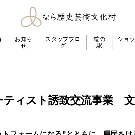
なら歴史芸術文化村
情
お知ら
スタッフブロ
道の
ショ
せ
グ
駅
ーティスト誘致交流事業 文化
ットフォームになる”とともに、県民をは