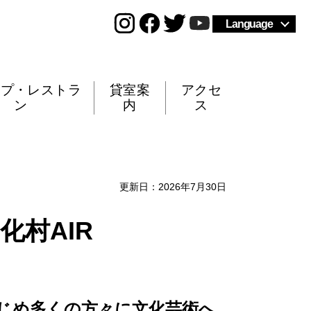
Language
ップ・レストラ
貸室案
アクセ
ン
内
ス
更新日：2026年7月30日
村AIR
じめ多くの方々に文化芸術へ