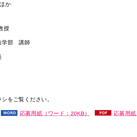
2ほか
教授
造学部 講師
長
ラシをご覧ください。
応募用紙（ワード：20KB）
応募用紙（