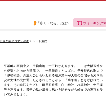
「歩く・なら」とは？
ウォーキング
街道と業平ロマンの道
> ルート解説
平群町の西側中央、生駒山地に十三峠があります。ここは大阪玉造か
ら伊勢へと向かう道筋で、「十三街道」とよばれ、平安時代の歌人で
「伊勢物語」の主人公ともいわれる在原業平が天理の自宅から河内高
安の女性の元に通ったとされることから、「業平道」とも呼ばれてい
ます。その道筋をたどり、藤田家住宅、白山神社、杵築神社、十三塚
等を巡ります。業平の見た風景に思いを馳せながら峠までの道程を歩
いてみましょう。