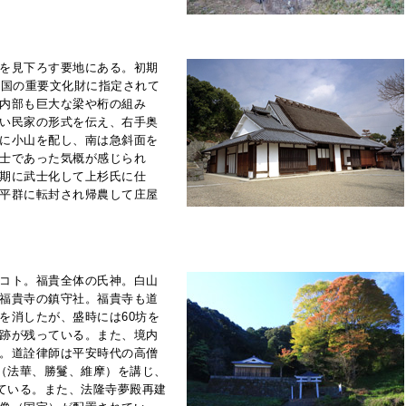
を見下ろす要地にある。初期
に国の重要文化財に指定されて
内部も巨大な梁や桁の組み
い民家の形式を伝え、右手奥
に小山を配し、南は急斜面を
士であった気概が感じられ
期に武士化して上杉氏に仕
平群に転封され帰農して庄屋
コト。福貴全体の氏神。白山
福貴寺の鎮守社。福貴寺も道
を消したが、盛時には60坊を
跡が残っている。また、境内
。道詮律師は平安時代の高僧
経（法華、勝鬘、維摩）を講じ、
いている。また、法隆寺夢殿再建