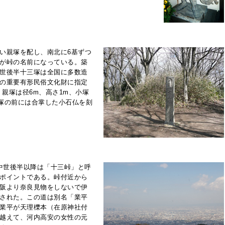
い親塚を配し、南北に6基ずつ
が峠の名前になっている。築
世後半十三塚は全国に多数造
の重要有形民俗文化財に指定
、親塚は径6m、高さ1m、小塚
の親塚の前には合掌した小石仏を刻
、中世後半以降は「十三峠」と呼
ポイントである。峠付近から
阪より奈良見物をしないで伊
された。この道は別名「業平
業平が天理櫟本（在原神社付
越えて、河内高安の女性の元