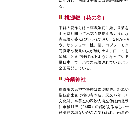
に尽力し、法隆寺夢殿には道詮律師の坐
る。
桃源郷（花の谷）
平群の花作りは日露戦争前に始まり菊を
山を切り開いて木花も栽培するようにな
卉栽培が盛んに行われており、2月から
ウ、サンシュウ、桃、桜、コブシ、モク
写真家や花見の人が繰り出す。口コミも
源郷」とまで呼ばれるようになっている
量日本一で、ハウス栽培されているバラ
全国展開している。
杵築神社
福貴畑の氏神で祭神は素戔嗚尊。起源や
聖観音坐像で檜の寄木造。天文17年（1
文化財。本尊左の深沙大将立像は南北朝
に永禄11年（1568）の銘がある珍し
勧請縄の縄ないがここで行われ、南東の