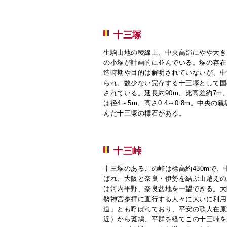
十三塚
生駒山地の稜線上、中央高部にやや大き
の小塚が計画的に並んでいる。塚の存在
造時期や目的は解明されていないが、中
られ、数少ない完存する十三塚として国
されている。延長約90m、比高差約7m
は径4～5m、高さ0.4～0.8m。中央
んだ十三塚の標石がある。
十三峠
十三塚のあるこの峠は標高約430mで
ばれ、大阪と奈良・伊勢を結ぶ山越えの
は河内平野、奈良盆地を一望できる。大
勢神宮参拝に直行する人々に大いに利用
道」とも呼ばれており、平安の歌人在原
近）から斑鳩、平群を経てこの十三峠を