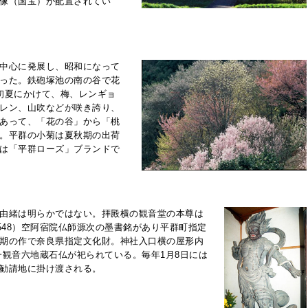
像（国宝）が配置されてい
中心に発展し、昭和になって
った。鉄砲塚池の南の谷で花
初夏にかけて、梅、レンギョ
レン、山吹などが咲き誇り、
あって、「花の谷」から「桃
。平群の小菊は夏秋期の出荷
は「平群ローズ」ブランドで
由緒は明らかではない。拝殿横の観音堂の本尊は
548）空阿宿院仏師源次の墨書銘があり平群町指定
期の作で奈良県指定文化財。神社入口横の屋形内
い一観音六地蔵石仏が祀られている。毎年1月8日には
勧請地に掛け渡される。