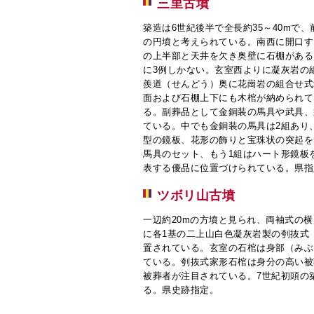
三里古墳
築造は6世紀後半で全長約35～40mで、
の円墳と考えられている。南西に開口す
の上半部と天井を欠き奥壁に石棚がある
に3例しかない。玄室西よりに凝灰岩の
羨道（せんどう）奥に花崗岩の組合せ式
面および石棚上下にも木棺が納められて
る。副葬品として金銅装の馬具や武具、
ている。中でも金銅装の馬具は2組あり
型の鏡板、花形の飾りと宝珠状の突起を
馬具のセット、もう1組はハート形鏡板
表する優品に位置づけられている。県指
ツボリ山古墳
一辺約20mの方墳と見られ、両袖式の
に各1基の二上山白色凝灰岩製の刳抜式
置されている。玄室の石棺は身部（みぶ
ている。刳抜式家形石棺は身分の高い被
被葬者が注目されている。7世紀初頭の
る。県史跡指定。