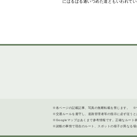
にはるばる通いつめた道ともいわれてい
※各ページの記載記事、写真の無断転載を禁じます。 ※
※交通ルールを遵守し、道路管理者等の指示に必ず従うと
※Googleマップはあくまで参考情報です。正確なルー
※諸般の事情で現在のルート、スポットの様子が異なる場