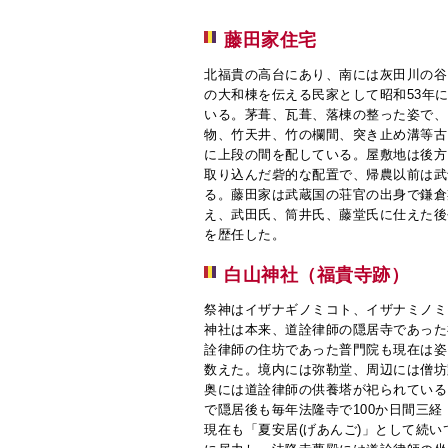
藤田家住宅
北福貴の高台にあり、南には灰田川の谷
の大和棟を伝える民家として昭和53年
いる。茅葺、瓦葺、落棟の整った姿で、
物、竹天井、竹の欄間、突き止め溝等古
に上段の間を配している。屋敷地は後方
取り込んだ砦的な配置で、帰農以前は武
る。藤田家は武蔵国の荘官の出身で鎌倉
え、武田氏、筒井氏、藤堂氏に仕えた後
を歴任した。
白山神社（福貴寺跡）
祭神はイザナギノミコト、イザナミノミ
神社は本来、道詮律師の隠居寺であった
詮律師の住坊であった普門院も現在は姿
数えた。境内には弥勒堂、周辺には僧坊
奥には道詮律師の供養塔が祀られている
で隠居後も毎年法隆寺で100か日間三
現在も「夏安居(げあんご)」として続