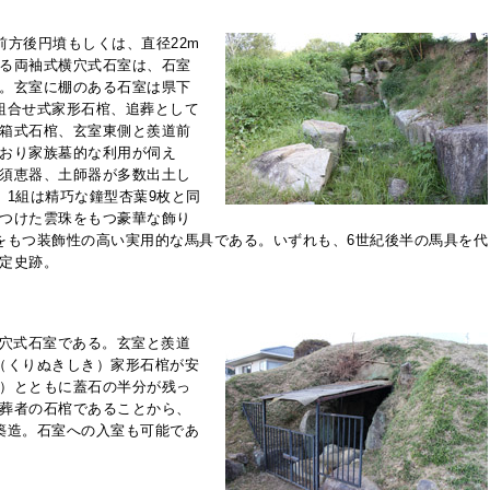
前方後円墳もしくは、直径22m
る両袖式横穴式石室は、石室
。玄室に棚のある石室は県下
組合せ式家形石棺、追葬として
箱式石棺、玄室東側と羨道前
おり家族墓的な利用が伺え
須恵器、土師器が多数出土し
、1組は精巧な鐘型杏葉9枚と同
つけた雲珠をもつ豪華な飾り
をもつ装飾性の高い実用的な馬具である。いずれも、6世紀後半の馬具を代
定史跡。
横穴式石室である。玄室と羨道
（くりぬきしき）家形石棺が安
）とともに蓋石の半分が残っ
葬者の石棺であることから、
築造。石室への入室も可能であ