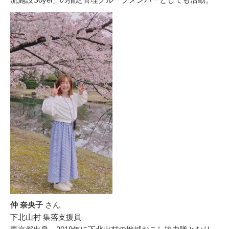
仲 奈央子
さん
下北山村 集落支援員