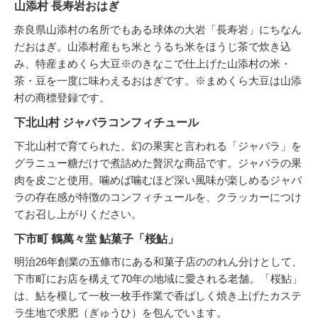
山添村 長寿岩おはぎ
奈良県山添村の名所でもある球体の大岩「長寿岩」にちなん
だおはぎ。山添村産もち米とうるち米をほうじ茶で炊き込
み、特産まめくら大豆※のきなこで仕上げた山添村の米・
茶・豆を一度に味わえるおはぎです。※まめくら大豆は山添
村の商標登録です。
下北山村 ジャバラコンフィチュール
下北山村で育てられた、幻の果実と言われる「ジャバラ」を
グラニュー糖だけで煮詰めた贅沢な商品です。ジャバラの果
肉を皮ごと使用。噛めば噛むほど深い風味が楽しめるジャバ
ラの存在感が特徴のコンフィチュールを、クラッカーにつけ
てお召し上がりください。
下市町 鶴萬々堂 鮎菓子「桜鮎」
明治26年創業の五條市にある和菓子店ののれん分けとして、
下市町にお店を構えて70年の地域に愛される老舗。「桜鮎」
は、鮎を模して一枚一枚手作業で香ばしく焼き上げたカステ
ラ生地で求肥（ぎゅうひ）を包んでいます。