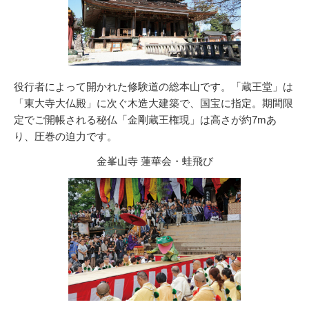
役行者によって開かれた修験道の総本山です。「蔵王堂」は
「東大寺大仏殿」に次ぐ木造大建築で、国宝に指定。期間限
定でご開帳される秘仏「金剛蔵王権現」は高さが約7mあ
り、圧巻の迫力です。
金峯山寺 蓮華会・蛙飛び