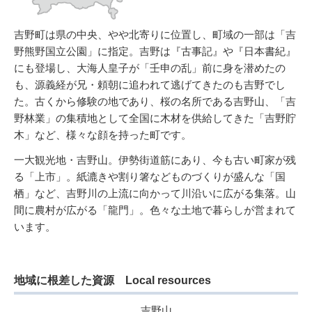
吉野町は県の中央、やや北寄りに位置し、町域の一部は「吉
野熊野国立公園」に指定。吉野は『古事記』や『日本書紀』
にも登場し、大海人皇子が「壬申の乱」前に身を潜めたの
も、源義経が兄・頼朝に追われて逃げてきたのも吉野でし
た。古くから修験の地であり、桜の名所である吉野山、「吉
野林業」の集積地として全国に木材を供給してきた「吉野貯
木」など、様々な顔を持った町です。
一大観光地・吉野山。伊勢街道筋にあり、今も古い町家が残
る「上市」。紙漉きや割り箸などものづくりが盛んな「国
栖」など、吉野川の上流に向かって川沿いに広がる集落。山
間に農村が広がる「龍門」。色々な土地で暮らしが営まれて
います。
地域に根差した資源 Local resources
吉野山