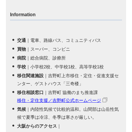
Information
交通
｜電車、路線バス、コミュニティバス
買物
｜スーパー、コンビニ
病院
｜総合病院、診療所
学校
｜小学校2校、中学校1校、高等学校1校
移住関連施設
｜吉野町上市移住・定住・促進支援セ
ンター、ゲストハウス「三奇楼」
移住相談窓口
｜吉野町 協働のまち推進課
移住・定住支援／吉野町公式ホームページ
気候
｜内陸性気候で比較的温和。山間部は山岳性気
候で夏季は冷涼、冬季は寒さが厳しい。
大阪からのアクセス
｜