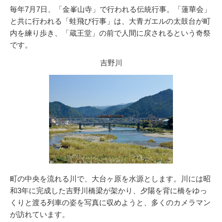
毎年7月7日、「金峯山寺」で行われる伝統行事。「蓮華会」
と共に行われる「蛙飛び行事」は、大青ガエルの太鼓台が町
内を練り歩き、「蔵王堂」の前で人間に戻されるという奇祭
です。
吉野川
町の中央を流れる川で、大台ヶ原を水源とします。川には昭
和3年に完成した吉野川橋梁が架かり、夕陽を背に橋をゆっ
くりと渡る列車の姿を写真に収めようと、多くのカメラマン
が訪れています。