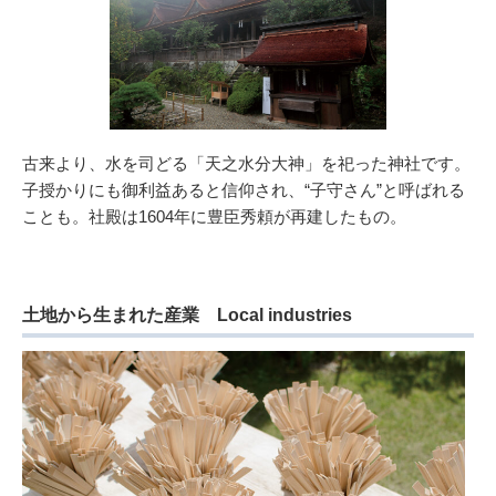
古来より、水を司どる「天之水分大神」を祀った神社です。
子授かりにも御利益あると信仰され、“子守さん”と呼ばれる
ことも。社殿は1604年に豊臣秀頼が再建したもの。
土地から生まれた産業 Local industries