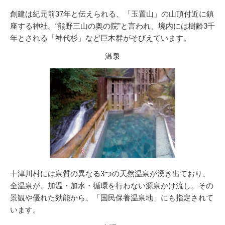
創建は紀元前37年と伝えられる、「玉置山」の山頂付近に鎮
座する神社。“熊野三山の奥の院”と言われ、境内には樹齢3千
年とされる「神代杉」など巨木群がそびえています。
温泉
十津川村には泉質の異なる3つの天然温泉が湧き出ており、
全温泉が、加温・加水・循環を行わない源泉かけ流し。その
景観や優れた効能から、「国民保養温泉地」にも指定されて
います。