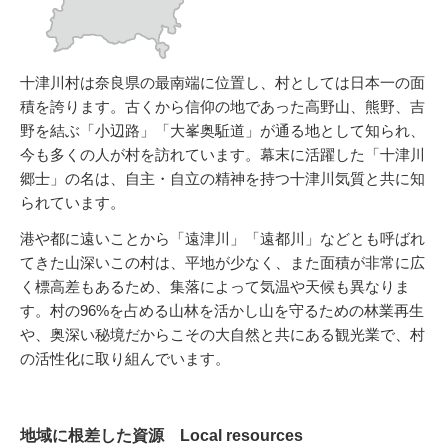
十津川村は奈良県の最南端に位置し、村としては日本一の面
積を誇ります。古くから信仰の地であった高野山、熊野、吉
野を結ぶ「小辺路」「大峯奥駈道」が通る地として知られ、
今も多くの人が村を訪れています。幕末に活躍した「十津川
郷士」の名は、自主・自立の精神を持つ十津川気質と共に知
られています。
港や都に遠いことから「遠津川」「遠都川」などとも呼ばれ
てきた山深いこの村は、平地が少なく、また面積が非常に広
く標高差もあるため、集落によって気温や天候も異なりま
す。村の96%を占める山林を活かし山を守るための林業再生
や、奥深い秘境だからこその大自然と共にある観光業で、村
の活性化に取り組んでいます。
地域に根差した資源 Local resources