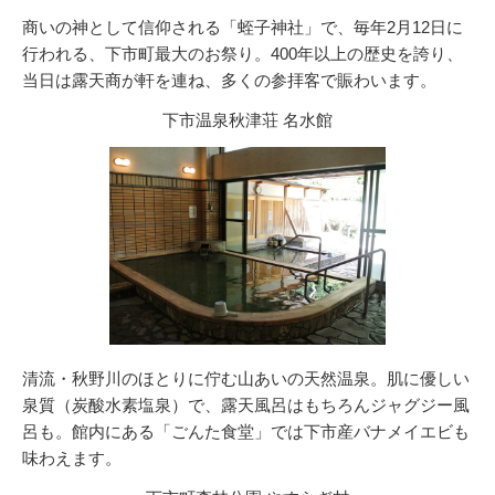
商いの神として信仰される「蛭子神社」で、毎年2月12日に
行われる、下市町最大のお祭り。400年以上の歴史を誇り、
当日は露天商が軒を連ね、多くの参拝客で賑わいます。
下市温泉秋津荘 名水館
清流・秋野川のほとりに佇む山あいの天然温泉。肌に優しい
泉質（炭酸水素塩泉）で、露天風呂はもちろんジャグジー風
呂も。館内にある「ごんた食堂」では下市産バナメイエビも
味わえます。