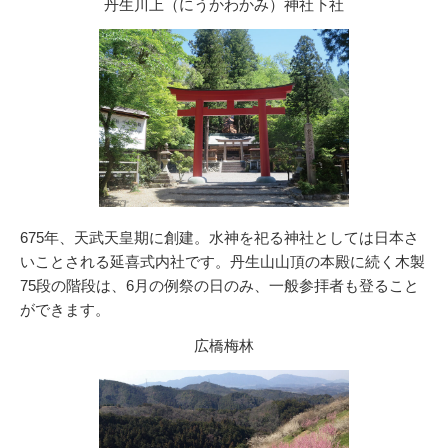
丹生川上（にうかわかみ）神社下社
675年、天武天皇期に創建。水神を祀る神社としては日本さ
いことされる延喜式内社です。丹生山山頂の本殿に続く木製
75段の階段は、6月の例祭の日のみ、一般参拝者も登ること
ができます。
広橋梅林