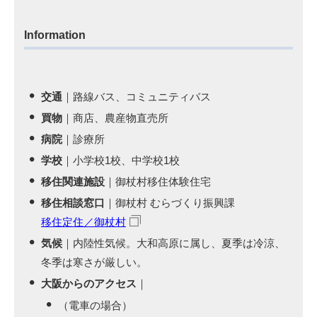
Information
交通
｜路線バス、コミュニティバス
買物
｜商店、農産物直売所
病院
｜診療所
学校
｜小学校1校、中学校1校
移住関連施設
｜御杖村移住体験住宅
移住相談窓口
｜御杖村 むらづくり振興課
移住定住／御杖村
気候
｜内陸性気候。大和高原に属し、夏季は冷涼、
冬季は寒さが厳しい。
大阪からのアクセス
｜
（電車の場合）