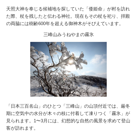
天照大神を奉じる候補地を探していた「倭姫命」が村を訪れ
た際、杖を残したと伝わる神社。現在もその杖を祀り、拝殿
の両脇には樹齢600年を超える御神木がそびえています。
三峰山みうねやまの霧氷
「日本三百名山」のひとつ「三峰山」の山頂付近では、厳冬
期に空気中の水分が木々の枝に付着して凍りつく「霧氷」が
見られます。1〜3月には、幻想的な自然の風景を求めて登山
客が訪れます。