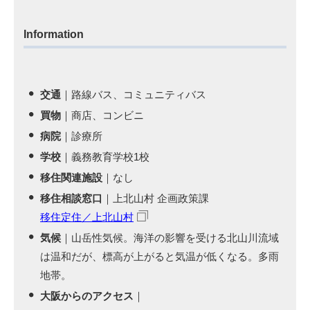
Information
交通
｜路線バス、コミュニティバス
買物
｜商店、コンビニ
病院
｜診療所
学校
｜義務教育学校1校
移住関連施設
｜なし
移住相談窓口
｜上北山村 企画政策課
移住定住／上北山村
気候
｜山岳性気候。海洋の影響を受ける北山川流域
は温和だが、標高が上がると気温が低くなる。多雨
地帯。
大阪からのアクセス
｜