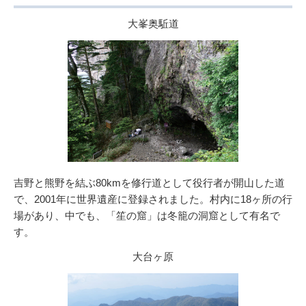
大峯奥駈道
吉野と熊野を結ぶ80kmを修行道として役行者が開山した道
で、2001年に世界遺産に登録されました。村内に18ヶ所の行
場があり、中でも、「笙の窟」は冬籠の洞窟として有名で
す。
大台ヶ原