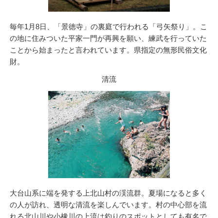
毎年1月8日、「景徳寺」の裏庭で行われる「弓矢祭り」。こ
の地に住みついた平家一門が再興を願い、練武を行っていた
ことから始まったと言われています。県指定の無形民俗文化
財。
清流
大台山系に端を発する上北山村の渓流群。夏場になると多く
の人が訪れ、透明な清流を楽しんでいます。村の中心部を流
れる北山川や小橡川の上流は釣りのスポットとしても有名で