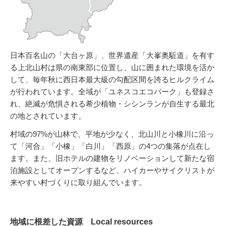
日本百名山の「大台ヶ原」、世界遺産「大峯奥駈道」を有す
る上北山村は県の南東部に位置し、山に囲まれた環境を活か
して、毎年秋に西日本最大級の勾配区間を誇るヒルクライム
が行われています。全域が「ユネスコエコパーク」も登録さ
れ、絶滅が危惧される希少植物・シシンランが自生する最北
の地とされています。
村域の97%が山林で、平地が少なく、北山川と小橡川に沿っ
て「河合」「小橡」「白川」「西原」の4つの集落が点在し
ます。また、旧ホテルの建物をリノベーションして新たな宿
泊施設としてオープンするなど、ハイカーやサイクリストが
来やすい村づくりに取り組んでいます。
地域に根差した資源 Local resources