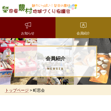
魅力いっぱい！奈良の農
村 奈良県農村地域づくり
協議会
お知らせ
会員紹介
会員紹介
トップページ
> 町思会