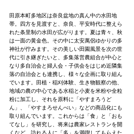
田原本町多地区は奈良盆地の真ん中の水田地
帯。四方を見渡すと、奈良、平安時代に整えら
れた条里制の水田が広がります。夏は青々、秋
は一面の黄金色。その中に太安萬侶ゆかりの多
神社が佇みます。その美しい田園風景を次の世
代に引き継ぎたいと、多集落営農組合が中心と
なり多自治会と婦人会・子供会をはじめ近隣集
落の自治会とも連携し、様々な企画に取り組ん
でいます。田植・稲刈体験、生き物観察の他、
地域の農の中心である水稲と小麦を米粉や全粒
粉に加工し、それを原料に「やすまろうど
ん」、「やすまろせんべい」などの商品化にも
取り組んでいます。これからは「食」と「おも
てなし」を研究し、将来は農家レストランを開
くなど、訪れる人に「多」を満喫してもらえた