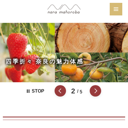
四季折々 奈良の魅力体感
2
STOP
5