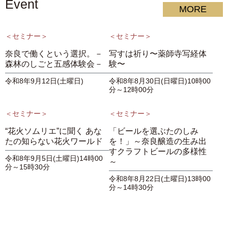
Event
MORE
＜セミナー＞
＜セミナー＞
奈良で働くという選択。－
写すは祈り〜薬師寺写経体
森林のしごと五感体験会－
験〜
令和8年9月12日(土曜日)
令和8年8月30日(日曜日)10時00
分～12時00分
＜セミナー＞
＜セミナー＞
“花火ソムリエ”に聞く あな
「ビールを選ぶたのしみ
たの知らない花火ワールド
を！」～奈良醸造の生み出
すクラフトビールの多様性
令和8年9月5日(土曜日)14時00
～
分～15時30分
令和8年8月22日(土曜日)13時00
分～14時30分