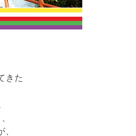
た
てきた
。
く、
が、