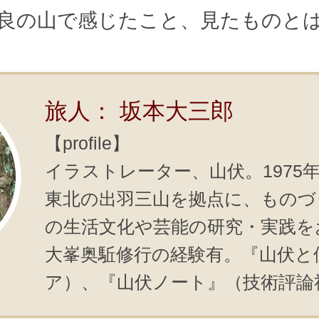
良の山で感じたこと、見たものと
旅人： 坂本大三郎
【profile】
イラストレーター、山伏。1975
東北の出羽三山を拠点に、ものづ
の生活文化や芸能の研究・実践を
大峯奥駈修行の経験有。『山伏と
ア）、『山伏ノート』（技術評論