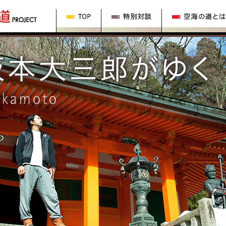
の道
TOP
特別対談
空海の道とは？