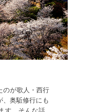
たのが歌人・西行
が、奥駈修行にも
ます。そんな話