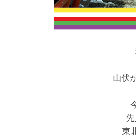
山伏
先
東