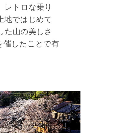
。レトロな乗り
土地ではじめて
した山の美しさ
を催したことで有