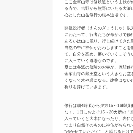
ここ金峯山寺は修験道という山伏が
る寺で、吉野から熊野にいたる大峯
心とした山岳修行の根本道場です。
開祖役行者（えんのぎょうじゃ）以来
にわたって、行者たちが命がけで修
あるいは山に籠り、行じ続けてきた
自然の中に神仏がおわしますことを
て、自分を高め、磨いていく…そう
に入っていく道場なのです。
夏には各派の修験のお寺が、奥駈修
金峯山寺の蔵王堂という大きなお堂
くなって木や岩になる。建物はない
祈りを捧げていきます。
修行は朝4時頃から夕方15～16時頃
なく、1日におよそ15～20カ所の
入っていくと大木になったり、岩に
つまり自然そのものに神仏がおられ
“歩かせていただく”、と感じるわ