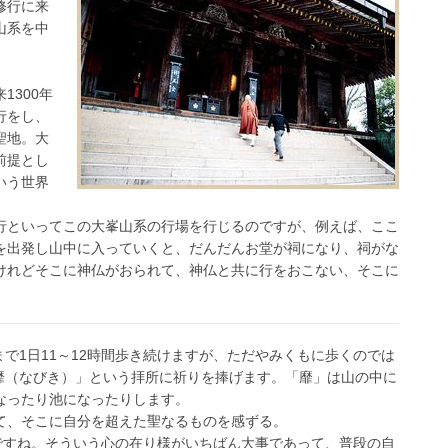
修行に来
山系を中
1300年
行をし、
聖地。大
前提とし
いう世界
行といってこの大峯山系の行場を行じるのですが、例えば、ここ
を出発し山中に入っていくと、だんだんお堂が祠になり、祠がな
けれどそこに神仏がおられて、神仏と共に行をおこない、そこに
まで1日11～12時間歩き続けますが、ただやみくもに歩くのでは
「靡（なびき）」という拝所に祈りを捧げます。「靡」は山の中に
なったり池になったりします。
て、そこに自分を超えた聖なるものを感ずる。
けですね。そういう心の在り様がいちばん大事であって、普段の自