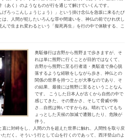
汁（あく）のようなものが行を通じて解けていくんです。
んげろっこんしょうじょう）」という掛け念仏を急坂に来るたび
とは、人間が犯したいろんな罪や間違いを、神仏の前でひれ伏し
死んで生まれ変わるという「擬死再生」を行の中で体験する、こ
奥駈修行は吉野から熊野まで歩きますが、そ
れは単に熊野に行くことが目的ではなくて、
吉野から熊野に至る行者道・奥駈道で身心脱
落するような経験をしながら歩き、神仏との
関係の世界を持つことが大事なのであり、そ
の結果、最後には熊野に至るということなん
です。 こうした日本人が古くから自然の中で
感じてきた、その豊かさ、そして脅威や怖
さ…自然は怖いですからね、晴れていてもち
ょっとした天候の加減で遭難したり、危険が
伴う。
と直に対峙をし、人間の力を超えた世界に触れ、人間性を取り戻
いただく。そういう行として山を行くのであって、西洋登山のよ