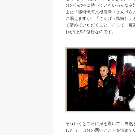
分の心の中に持っているいろんな灰
また「懺悔懺悔六根清浄（さんげさ
に唱えますが、「さんげ（懺悔）」
て清めていただくこと。そして一度
れが山伏の修行なのです。
そういうところに身を置いて、自然
したり、自分の悪いところを清めて