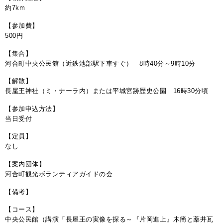
約7km
【参加費】
500円
【集合】
河合町中央公民館（近鉄池部駅下車すぐ） 8時40分～9時10分
【解散】
長屋王神社（ミ・ナーラ内）または平城宮跡歴史公園 16時30分頃
【参加申込方法】
当日受付
【定員】
なし
【案内団体】
河合町観光ボランティアガイドの会
【備考】
【コース】
中央公民館（講演「長屋王の実像を探る～『片岡進上』木簡と薬井瓦