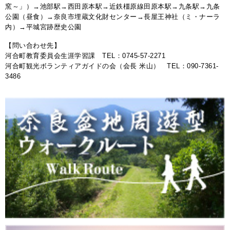
窯～」）→池部駅→西田原本駅→近鉄橿原線田原本駅→九条駅→九条
公園（昼食）→奈良市埋蔵文化財センター→長屋王神社（ミ・ナーラ
内）→平城宮跡歴史公園
【問い合わせ先】
河合町教育委員会生涯学習課 TEL：0745-57-2271
河合町観光ボランティアガイドの会（会長 米山） TEL：090-7361-
3486