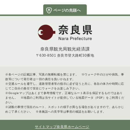
ページの先頭へ
奈良県
奈良県観光局観光経済課
〒630-8501 奈良市登大路町30番地
※各ページの記載記事、写真の無断転載を禁じます。 ※ウォーク中のけがや病気、事
故等について発行者は一切の責任を負いかねます。
※交通ルールを遵守し、道路管理者等の指示に必ず従うと共に、各自の体力や時間に応
じてご自分の責任で安全にウォークをお楽しみ下さい。
※Googleマップはあくまで参考情報です。正確なルート表示を保証するものではあり
ません。 ※地図のご利用は当サイトが提供している地図データ（PDF）をご利用くだ
さい。
※諸般の事情で現在のルート、スポットの様子が異なる場合がありますので、あらかじ
めご了承ください。 ※各施設への見学等は事前の確認をお願いします。
サイトマップ
奈良県ホームページ