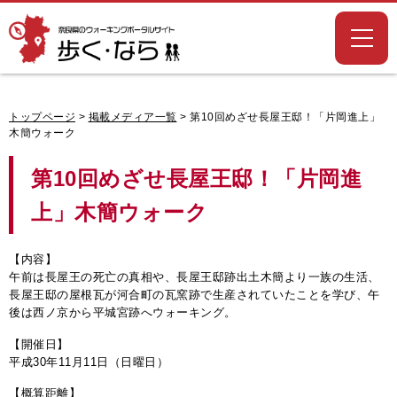
奈良県のウォー
キングポータル
サイト「歩く・
なら」
トップページ
>
掲載メディア一覧
> 第10回めざせ長屋王邸！「片岡進上」
木簡ウォーク
第10回めざせ長屋王邸！「片岡進
上」木簡ウォーク
【内容】
午前は長屋王の死亡の真相や、長屋王邸跡出土木簡より一族の生活、
長屋王邸の屋根瓦が河合町の瓦窯跡で生産されていたことを学び、午
後は西ノ京から平城宮跡へウォーキング。
【開催日】
平成30年11月11日（日曜日）
【概算距離】