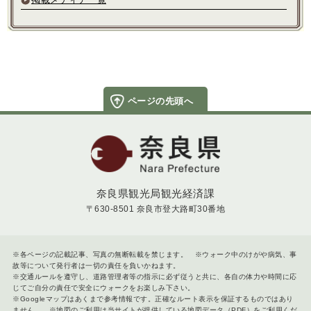
ページの先頭へ
奈良県
奈良県観光局観光経済課
〒630-8501 奈良市登大路町30番地
※各ページの記載記事、写真の無断転載を禁じます。 ※ウォーク中のけがや病気、事
故等について発行者は一切の責任を負いかねます。
※交通ルールを遵守し、道路管理者等の指示に必ず従うと共に、各自の体力や時間に応
じてご自分の責任で安全にウォークをお楽しみ下さい。
※Googleマップはあくまで参考情報です。正確なルート表示を保証するものではあり
ません。 ※地図のご利用は当サイトが提供している地図データ（PDF）をご利用くだ