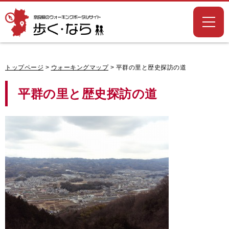
奈良県のウォー
キングポータル
サイト「歩く・
なら」
トップページ
>
ウォーキングマップ
> 平群の里と歴史探訪の道
平群の里と歴史探訪の道