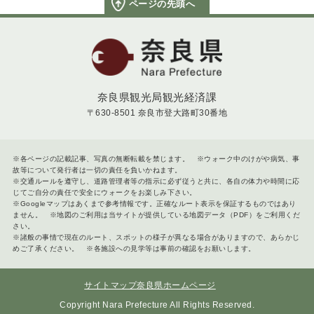
ページの先頭へ
奈良県
奈良県観光局観光経済課
〒630-8501 奈良市登大路町30番地
※各ページの記載記事、写真の無断転載を禁じます。 ※ウォーク中のけがや病気、事
故等について発行者は一切の責任を負いかねます。
※交通ルールを遵守し、道路管理者等の指示に必ず従うと共に、各自の体力や時間に応
じてご自分の責任で安全にウォークをお楽しみ下さい。
※Googleマップはあくまで参考情報です。正確なルート表示を保証するものではあり
ません。 ※地図のご利用は当サイトが提供している地図データ（PDF）をご利用くだ
さい。
※諸般の事情で現在のルート、スポットの様子が異なる場合がありますので、あらかじ
めご了承ください。 ※各施設への見学等は事前の確認をお願いします。
サイトマップ
奈良県ホームページ
Copyright Nara Prefecture All Rights Reserved.