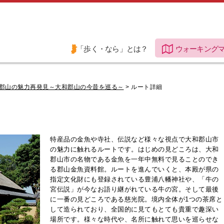
「歩く・なら」とは？
ウォーキング
郡山の魅力再発見～大和郡山の今昔を巡る～
> ルート詳細
特産品の金魚や寺社、伝説など様々な視点で大和郡山市
の魅力に触れるルートです。はじめの見どころは、大和
郡山市の名物である金魚を一年中無料で見ることのでき
る郡山金魚資料館。ルートを進んでいくと、本殿が県の
指定文化財にも登録されている豊浦八幡神社や、「牛の
宮伝説」が今なお語り継がれている牛の宮。そして最後
に一番の見どころである慈光院。境内全体が1つの茶席と
して造られており、全国的に見てもとても貴重で趣深い
場所です。様々な時代や、名所に触れて思いを巡らせな