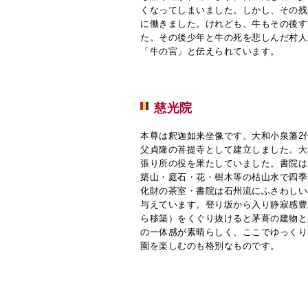
くなってしまいました。しかし、その残
に働きました。けれども、牛もその後す
た。その後少年と牛の死を悲しんだ村人
「牛の宮」と伝えられています。
慈光院
本尊は釈迦如来坐像です。大和小泉藩2
父貞隆の菩提寺として建立しました。大
張り所の役を果たしていました。書院は
築山・庭石・花・樹木等の枯山水で四季
化財の茶室・書院は石州流にふさわしい
与えています。登り坂から入り静寂感豊
ら移築）をくぐり抜けると茅葺の建物と
の一体感が素晴らしく、ここでゆっくり
園を楽しむのも格別なものです。