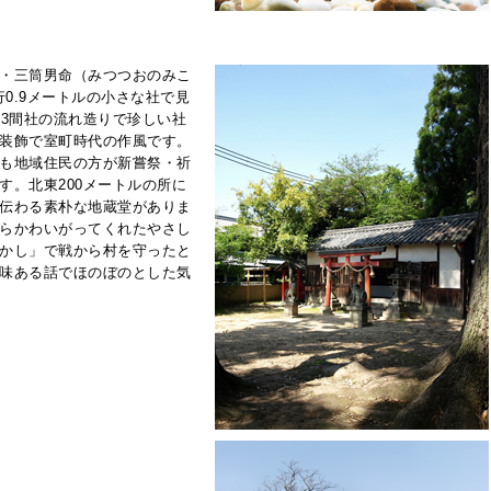
・三筒男命（みつつおのみこ
行0.9メートルの小さな社で見
た3間社の流れ造りで珍しい社
装飾で室町時代の作風です。
も地域住民の方が新嘗祭・祈
す。北東200メートルの所に
伝わる素朴な地蔵堂がありま
らかわいがってくれたやさし
かし」で戦から村を守ったと
味ある話でほのぼのとした気