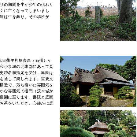
りの期間を牛が少年の代わり
ぐに亡くなってしまいまし
達は牛を葬り、その場所が
代目藩主片桐貞昌（石州）が
和小泉城の北東部にあって見
史跡名勝指定を受け、庭園は
を通じて楽しめます。重要文
構造で、落ち着いた雰囲気を
かな雰囲気で楼門（茨木城か
庭園に至ります。書院と庭園
お茶をいただき、心静かに庭