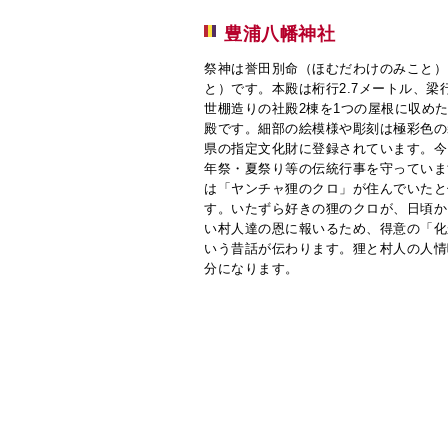
豊浦八幡神社
祭神は誉田別命（ほむだわけのみこと）
と）です。本殿は桁行2.7メートル、梁
世棚造りの社殿2棟を1つの屋根に収め
殿です。細部の絵模様や彫刻は極彩色の
県の指定文化財に登録されています。今
年祭・夏祭り等の伝統行事を守っていま
は「ヤンチャ狸のクロ」が住んでいたと
す。いたずら好きの狸のクロが、日頃か
い村人達の恩に報いるため、得意の「化
いう昔話が伝わります。狸と村人の人情
分になります。