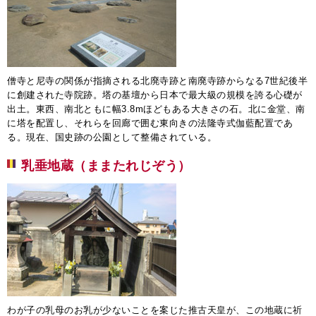
僧寺と尼寺の関係が指摘される北廃寺跡と南廃寺跡からなる7世紀後半
に創建された寺院跡。塔の基壇から日本で最大級の規模を誇る心礎が
出土。東西、南北ともに幅3.8mほどもある大きさの石。北に金堂、南
に塔を配置し、それらを回廊で囲む東向きの法隆寺式伽藍配置であ
る。現在、国史跡の公園として整備されている。
乳垂地蔵（ままたれじぞう）
わが子の乳母のお乳が少ないことを案じた推古天皇が、この地蔵に祈