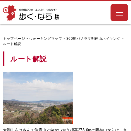
奈良県のウォー
キングポータル
サイト「歩く・
なら」
トップページ
>
ウォーキングマップ
>
360度パノラマ明神山ハイキング
>
ルート解説
ルート解説
大和川をはさんで信貴山と向かい合う標高273.6mの明神山からは、奈