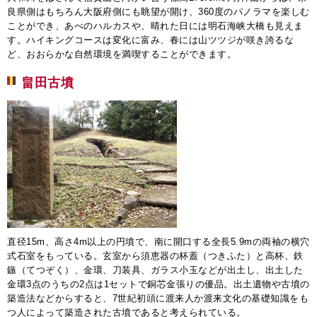
良県側はもちろん大阪府側にも眺望が開け、360度のパノラマを楽しむ
ことができ、あべのハルカスや、晴れた日には明石海峡大橋も見えま
す。ハイキングコースは変化に富み、春には山ツツジが咲き誇るな
ど、おおらかな自然環境を満喫することができます。
畠田古墳
直径15m、高さ4m以上の円墳で、南に開口する全長5.9mの両袖の横穴
式石室をもっている。玄室から須恵器の杯蓋（つきふた）と高杯、鉄
鏃（てつぞく）、金環、刀装具、ガラス小玉などが出土し、出土した
金環3点のうちの2点は1セットで銅芯金張りの優品。出土遺物や古墳の
築造法などからすると、7世紀初頭に渡来人か渡来文化の基礎知識をも
つ人によって築造された古墳であると考えられている。