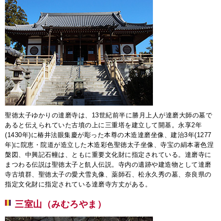
聖徳太子ゆかりの達磨寺は、13世紀前半に勝月上人が達磨大師の墓で
あると伝えられていた古墳の上に三重塔を建立して開基。永享2年
(1430年)に椿井法眼集慶が彫った本尊の木造達磨坐像、建治3年(1277
年)に院恵・院道が造立した木造彩色聖徳太子坐像、寺宝の絹本著色涅
槃図、中興記石幢は、ともに重要文化財に指定されている。達磨寺に
まつわる伝説は聖徳太子と飢人伝説。寺内の遺跡や建造物として達磨
寺古墳群、聖徳太子の愛犬雪丸像、薬師石、松永久秀の墓、奈良県の
指定文化財に指定されている達磨寺方丈がある。
三室山（みむろやま）