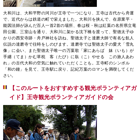
大和川は、大和平野の河川が王寺で一つになり、王寺は古代から舟運
で、近代からは鉄道の町で栄えました。大和川を挟んで、在原業平・
能因法師が詠んだ百人一首2首の場所、春は桜・秋は紅葉の名所県立竜
田公園、三室山を通り、大和川に架かる沈下橋を渡って、聖徳太子ゆ
かりの西安寺跡・舟戸神社を訪ね、聖徳太子と達磨大師で有名な飢人
伝説の達磨寺で往時をしのびます。達磨寺では聖徳太子の愛犬「雪丸
像」に会い、また聖徳太子唯一の万葉歌「家にあらば 妹（いも）が
手纏（てま）かむ草枕 客（たび）に臥（こ）やせる この旅人あわ
れ」の古代大和の空気に触れていただくことも。王寺町のシンボル
「和の鐘」を見て、王寺駅に戻り、記紀万葉のロマンを満喫してくだ
さい。
【このルートをおすすめする観光ボランティアガ
イド】王寺観光ボランティアガイドの会