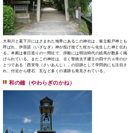
大和川と葛下川にはさまれた地帯にあるこの神社は、衝立船戸神とも
呼ばれ、伊弉諾（いざなぎ）神が投げ捨てた杖から化生した神と伝わ
る。本殿は春日造りの一間社で、拝殿には明治時代の絵馬が数多く掲
げられている。またこの神社は、古く聖徳太子建立の四十六ヵ寺のひ
とつである「西安寺（さいあんじ）」の旧跡として学問的にも注目さ
れ、付近から礎石、瓦など多くの遺跡も発見されている。
和の鐘（やわらぎのかね）