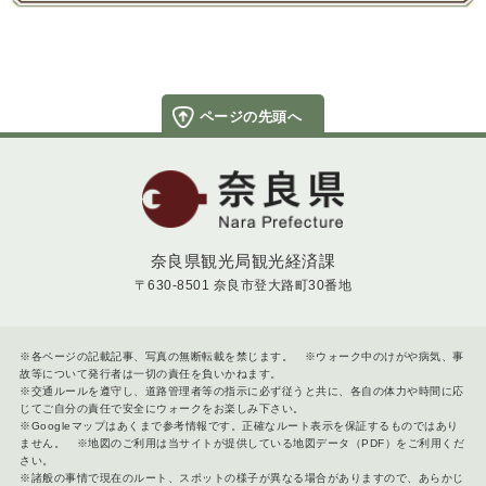
ページの先頭へ
奈良県
奈良県観光局観光経済課
〒630-8501 奈良市登大路町30番地
※各ページの記載記事、写真の無断転載を禁じます。 ※ウォーク中のけがや病気、事
故等について発行者は一切の責任を負いかねます。
※交通ルールを遵守し、道路管理者等の指示に必ず従うと共に、各自の体力や時間に応
じてご自分の責任で安全にウォークをお楽しみ下さい。
※Googleマップはあくまで参考情報です。正確なルート表示を保証するものではあり
ません。 ※地図のご利用は当サイトが提供している地図データ（PDF）をご利用くだ
さい。
※諸般の事情で現在のルート、スポットの様子が異なる場合がありますので、あらかじ