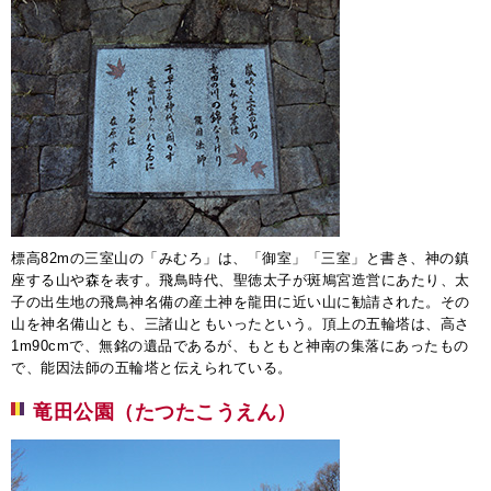
標高82mの三室山の「みむろ」は、「御室」「三室」と書き、神の鎮
座する山や森を表す。飛鳥時代、聖徳太子が斑鳩宮造営にあたり、太
子の出生地の飛鳥神名備の産土神を龍田に近い山に勧請された。その
山を神名備山とも、三諸山ともいったという。頂上の五輪塔は、高さ
1m90cmで、無銘の遺品であるが、もともと神南の集落にあったもの
で、能因法師の五輪塔と伝えられている。
竜田公園（たつたこうえん）