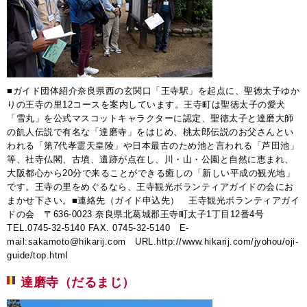
■ガイド団体紹介奈良県西の玄関口「王寺駅」を起点に、聖徳太子ゆか
りの王寺の里12コースを案内しています。王寺町は聖徳太子の愛犬
「雪丸」を公式マスコットキャラクターに認定、聖徳太子と達磨大師
の飢人伝説で有名な「達磨寺」をはじめ、桃太郎伝説のお父さんとい
われる「第7代孝霊天皇陵」や日本最古のため池と言われる「芦田池」
等、社寺仏閣、古墳、遺跡が点在し、川・山・公園と自然に恵まれ、
大阪都心から20分で来ることができる癒しの「新しい平成の観光地」
です。王寺の里をめぐるなら、王寺観光ボランティアガイドの会にお
まかせ下さい。■連絡先（ガイド申込先） 王寺観光ボランティアガイ
ドの会 〒636-0023 奈良県北葛城郡王寺町太子1丁目12番4号
TEL.0745-32-5140 FAX. 0745-32-5140 E-
mail:sakamoto@hikarij.com URL.http://www.hikarij.com/jyohou/oji-
guide/top.html
達磨寺（だるまじ）