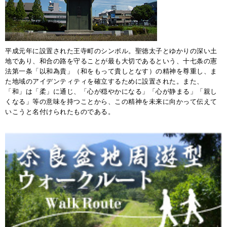
平成元年に設置された王寺町のシンボル。聖徳太子とゆかりの深い土
地であり、和合の路を守ることが最も大切であるという、十七条の憲
法第一条「以和為貴」（和をもって貴しとなす）の精神を尊重し、ま
た地域のアイデンティティを確立するために設置された。また、
「和」は「柔」に通じ、「心が穏やかになる」「心が静まる」「親し
くなる」等の意味を持つことから、この精神を未来に向かって伝えて
いこうと名付けられたものである。