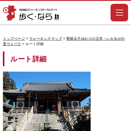
奈良県のウォー
キングポータル
サイト「歩く・
なら」
トップページ
>
ウォーキングマップ
>
聖徳太子ゆかりの王寺・いかるがの
里ウォーク
> ルート詳細
ルート詳細