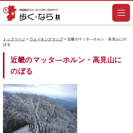
奈良県のウォー
キングポータル
サイト「歩く・
なら」
トップページ
>
ウォーキングマップ
> 近畿のマッタ―ホルン・高見山にの
ぼる
近畿のマッタ―ホルン・高見山に
のぼる