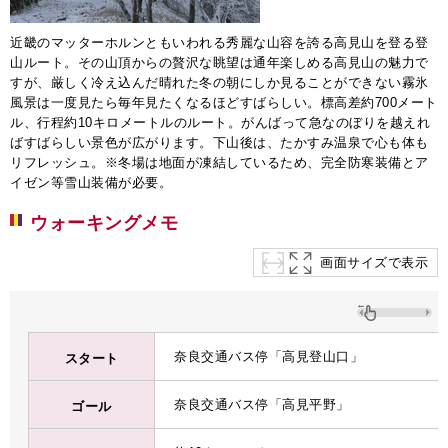
近畿のマッターホルンともいわれる秀麗な山容を誇る高見山を登る登
山ルート。その山頂からの贅沢な眺望は通年楽しめる高見山の魅力で
すが、厳しく冷え込んだ晴れた冬の朝にしか見ることができない霧氷
風景は一度見たら毎年見たくなるほどすばらしい。標高差約700メート
ル、行程約10キロメートルのルート。がんばって急なのぼりを越えれ
ばすばらしい景色が広がります。下山後は、たかすみ温泉で心も体も
リフレッシュ。※冬場は地面が凍結しているため、完全防寒装備とア
イゼン等雪山装備が必要。
ウォーキングメモ
画面サイズで表示
奈良交通バス停「高見登山口」
スタート
奈良交通バス停「高見平野」
ゴール