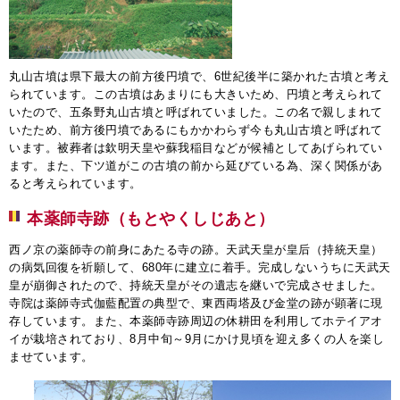
丸山古墳は県下最大の前方後円墳で、6世紀後半に築かれた古墳と考え
られています。この古墳はあまりにも大きいため、円墳と考えられて
いたので、五条野丸山古墳と呼ばれていました。この名で親しまれて
いたため、前方後円墳であるにもかかわらず今も丸山古墳と呼ばれて
います。被葬者は欽明天皇や蘇我稲目などが候補としてあげられてい
ます。また、下ツ道がこの古墳の前から延びている為、深く関係があ
ると考えられています。
本薬師寺跡（もとやくしじあと）
西ノ京の薬師寺の前身にあたる寺の跡。天武天皇が皇后（持統天皇）
の病気回復を祈願して、680年に建立に着手。完成しないうちに天武天
皇が崩御されたので、持統天皇がその遺志を継いで完成させました。
寺院は薬師寺式伽藍配置の典型で、東西両塔及び金堂の跡が顕著に現
存しています。また、本薬師寺跡周辺の休耕田を利用してホテイアオ
イが栽培されており、8月中旬～9月にかけ見頃を迎え多くの人を楽し
ませています。