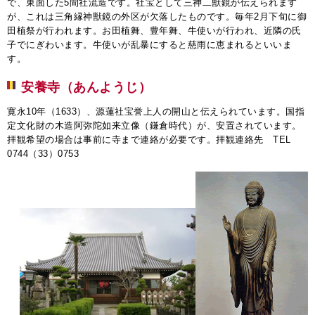
で、東面した5間社流造です。社宝として三神二獣鏡が伝えられます
が、これは三角縁神獣鏡の外区が欠落したものです。毎年2月下旬に御
田植祭が行われます。お田植舞、豊年舞、牛使いが行われ、近隣の氏
子でにぎわいます。牛使いが乱暴にすると慈雨に恵まれるといいま
す。
安養寺（あんようじ）
寛永10年（1633）、源蓮社宝誉上人の開山と伝えられています。国指
定文化財の木造阿弥陀如来立像（鎌倉時代）が、安置されています。
拝観希望の場合は事前に寺まで連絡が必要です。拝観連絡先 TEL
0744（33）0753