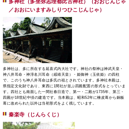
多神社（多坐弥志理都比古神社）（おおじんじゃ
／おおにいますみしりつひこじんじゃ）
多神社は、多に所在する延喜式内大社です。神社の祭神は神武天皇・
神八井耳命・神淳名川耳命（綏靖天皇）・姫御神（玉依姫）の四柱
で、このうち神八井耳命は多氏の祖とされています。多神社本殿は、
県指定文化財であり、東西に1間社が並ぶ四殿配置の形式をとっていま
す。四社とも南面した一間社春日造で、第一・二殿が1735年、第三・
四殿が18世紀中頃の建造です。当本殿は、昭和52年に檜皮葺から銅板
葺に改められた以外は当初形式をよく残しています。
秦楽寺（じんらくじ）