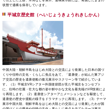
で出土した土器、木簡などを展示、遺構展示館には、発掘したままの
状態で遺構を保存しています。
平城京歴史館（へいじょうきょうれきしかん）
中国大陸・朝鮮半島をはじめ大陸との交流により発展した日本の国づ
くりや往時の文化・くらしに焦点をあて、「遣唐使」が結んだ東アジ
ア交流の歴史を遣唐使船の復元展示やスクリーン等で紹介していま
す。（1）平城京VRシアター外国使節団が見た平城京をコンセプト
に、往時の壮麗・壮大な都の姿や鮮やかな文化を最先端のVR技術によ
り再現します。（2）遣唐使シアターアニメーションなどを駆使して、
遣唐使の歴史や渡航の様子をドラマチックに再現します。（3）テーマ
展示中国大陸、朝鮮半島をはじめ大陸との交流により発展したわが国
の国づくりの歴史や往時の文化・暮らしに焦点を当てたテーマ展示。