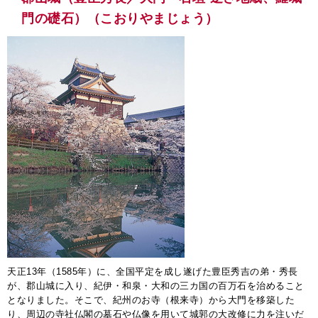
門の礎石）（こおりやまじょう）
天正13年（1585年）に、全国平定を成し遂げた豊臣秀吉の弟・秀長
が、郡山城に入り、紀伊・和泉・大和の三カ国の百万石を治めること
となりました。そこで、紀州のお寺（根来寺）から大門を移築した
り、周辺の寺社仏閣の墓石や仏像を用いて城郭の大改修に力を注いだ