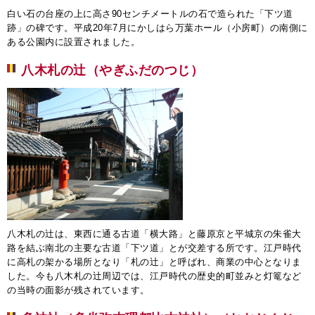
白い石の台座の上に高さ90センチメートルの石で造られた「下ツ道
跡」の碑です。平成20年7月にかしはら万葉ホール（小房町）の南側に
ある公園内に設置されました。
八木札の辻（やぎふだのつじ）
八木札の辻は、東西に通る古道「横大路」と藤原京と平城京の朱雀大
路を結ぶ南北の主要な古道「下ツ道」とが交差する所です。江戸時代
に高札の架かる場所となり「札の辻」と呼ばれ、商業の中心となりま
した。今も八木札の辻周辺では、江戸時代の歴史的町並みと灯篭など
の当時の面影が残されています。