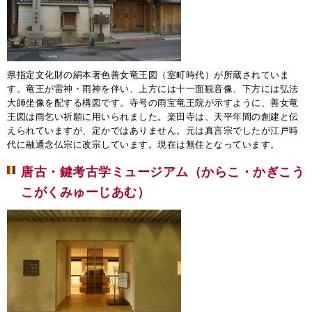
県指定文化財の絹本著色善女竜王図（室町時代）が所蔵されていま
す。竜王が雷神・雨神を伴い、上方には十一面観音像、下方には弘法
大師坐像を配する構図です。寺号の雨宝竜王院が示すように、善女竜
王図は雨乞い祈願に用いられました。楽田寺は、天平年間の創建と伝
えられていますが、定かではありません。元は真言宗でしたが江戸時
代に融通念仏宗に改宗しています。現在は無住となっています。
唐古・鍵考古学ミュージアム（からこ・かぎこう
こがくみゅーじあむ）