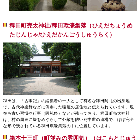
稗田町売太神社/稗田環濠集落（ひえだちょうめ
たじんじゃ/ひえだかんごうしゅうらく）
稗田は、「古事記」の編集者の一人として有名な稗田阿礼の出身地
で、古代神楽舞などに供奉した猿姫の居住地と伝えられています。現
在も古い習慣や行事（阿礼祭）などが残っており、稗田町売太神社
は、村の周囲に壕をめぐらして外敵を防いだ中世の遺構で、ほぼ完全
な形で残されている稗田環濠集落の中に位置しています。
箱本十三町（町並みの雰囲気）（はこもとじゅう