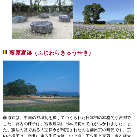
藤原宮跡（ふじわらきゅうせき）
藤原京は、中国の都城制を模してつくられた日本初の本格的な宮都で
した。宮内の様子は、宮殿建築に日本で初めて瓦がふかれました。ま
た、憲法の基である大宝律令が制定されたのも藤原京の時代です。京
内の様子は、南北に走る朱雀大路、中ツ道、下ツ道と東西に走る横大