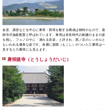
金堂、講堂などを中心に東塔・西塔を配する構成は独特のもので、薬
師寺式伽藍配置と呼ばれています。東塔は奈良時代の創建のままの姿
を残し、フェノロサに「凍れる音楽」と評され、西ノ京のシンボルと
もいわれる優美な姿です。各層に裳階（もこし）のついた三重塔は一
見すると六重塔にも見えます。
唐招提寺（とうしょうだいじ）