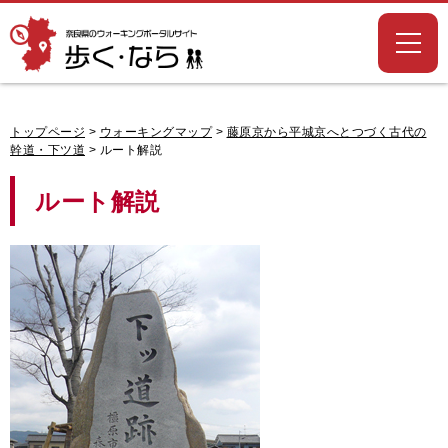
奈良県のウォー
キングポータル
サイト「歩く・
なら」
トップページ
>
ウォーキングマップ
>
藤原京から平城京へとつづく古代の
幹道・下ツ道
> ルート解説
ルート解説