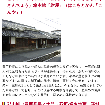
さんちょう）箱本館「紺屋」（はこもとかん「こ
んや」）
豊臣秀長により職人や町人の職業の種別より町を区分し、十三町の職
人別に区切られたまちづくりが進められ、今もなお、魚町や藺町や大
工町など町名にその名残りが残されています。漆喰の壁と格子戸の町
家などまちの隅々に城下町の風情、情緒、面影を今に伝えています。
箱本十三町の1つとして栄えた紺屋町には、今もなお、藍染めをしてい
た水路が残っており、そこに現存する町家を修復して、藍染めの道具
や金魚コレクションなどを展示し、藍染めの体験ができます
郡山城（豊臣秀長／大門・石垣-逆さ地蔵、羅城