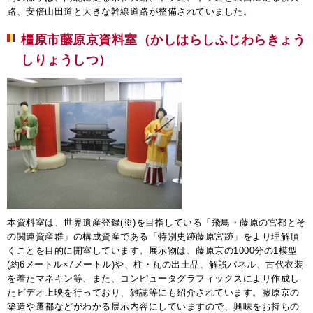
路、安倍山田道と大きな幹線道路が整備されていました。
橿原市藤原京資料室（かしはらしふじわらきょう
しりょうしつ）
本資料室は、世界遺産登録(※)を目指している「飛鳥・藤原の宮都とそ
の関連資産群」の構成資産である「特別史跡藤原宮跡」をより理解頂
くことを目的に開室しています。展示物は、藤原京の1000分の1模型
(約6メートル×7メートル)や、柱・瓦の出土品、解説パネル、古代衣装
を着たマネキン等、また、コンピュータグラフィックスにより作成し
たビデオ上映を行っており、雑誌等にも紹介されています。藤原京の
築造や遷都などがわかる展示内容にしていますので、興味をお持ちの