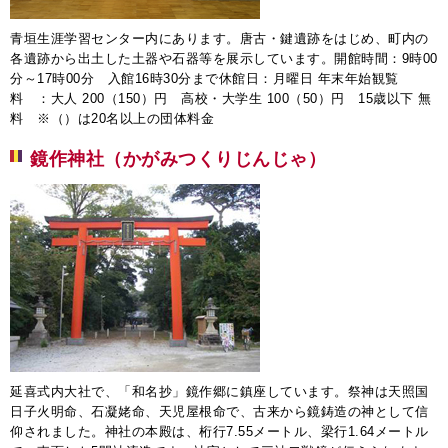
青垣生涯学習センター内にあります。唐古・鍵遺跡をはじめ、町内の
各遺跡から出土した土器や石器等を展示しています。開館時間：9時00
分～17時00分 入館16時30分まで休館日：月曜日 年末年始観覧
料 ：大人 200（150）円 高校・大学生 100（50）円 15歳以下 無
料 ※（）は20名以上の団体料金
鏡作神社（かがみつくりじんじゃ）
延喜式内大社で、「和名抄」鏡作郷に鎮座しています。祭神は天照国
日子火明命、石凝姥命、天児屋根命で、古来から鏡鋳造の神として信
仰されました。神社の本殿は、桁行7.55メートル、梁行1.64メートル