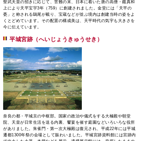
聖武天皇の招きに応じて、苦難の末、日本に着いた唐の高僧・鑑真和
上により天平宝宇3年（759）に創建されました。金堂には「天平の
甍」と称される鴟尾が載り、宝蔵などが並ぶ境内は創建当時の姿をよ
くとどめています。その配置の構成美は、天平時代の気宇も大きさを
今に伝えています。
平城宮跡（へいじょうきゅうせき）
奈良の都・平城京の中枢部。国家の政治や儀式をする大極殿や朝堂
院、天皇が日常生活を送る内裏、饗宴を催す庭園などいろいろな役所
がありました。朱雀門・第一次大極殿は復元され、平成22年には平城
遷都1300年祭の会場として賑わいました。平城宮跡資料館には宮跡内