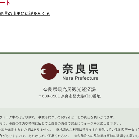
ート
絶景の山里に伝説をめぐる
奈良県
奈良県観光局観光経済課
〒630-8501 奈良市登大路町30番地
ウォーク中のけがや病気、事故等について発行者は一切の責任を負いかねます。
共に、各自の体力や時間に応じてご自分の責任で安全にウォークをお楽しみ下さい。
ト表示を保証するものではありません。 ※地図のご利用は当サイトが提供している地図データ（
合がありますので、あらかじめご了承ください。 ※各施設への見学等は事前の確認をお願い