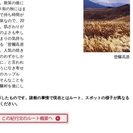
。散策の後に
年前の秋にはま
で待ち時間が
泉なので、20
。肌ざわりが
のよさも申し
まりの気持ち
る「曽爾高原
。人気の焼き
のわずかしか
曽爾高原
に」と言われ
うに引き寄せ
のカップル
そんなことを
爾村を後にし
執筆したものです。諸般の事情で現在とはルート、スポットの様子が異なる
ください。