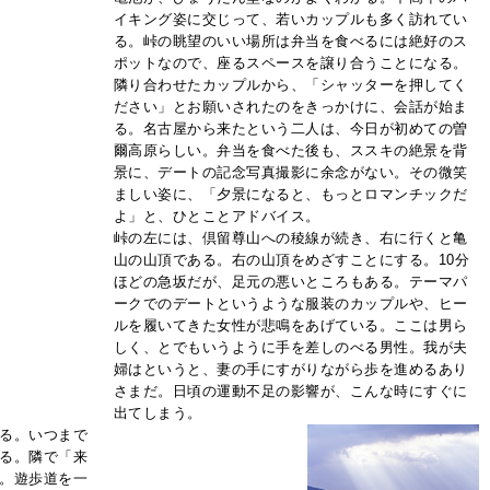
イキング姿に交じって、若いカップルも多く訪れてい
る。峠の眺望のいい場所は弁当を食べるには絶好のス
ポットなので、座るスペースを譲り合うことになる。
隣り合わせたカップルから、「シャッターを押してく
ださい」とお願いされたのをきっかけに、会話が始ま
る。名古屋から来たという二人は、今日が初めての曽
爾高原らしい。弁当を食べた後も、ススキの絶景を背
景に、デートの記念写真撮影に余念がない。その微笑
ましい姿に、「夕景になると、もっとロマンチックだ
よ」と、ひとことアドバイス。
峠の左には、倶留尊山への稜線が続き、右に行くと亀
山の山頂である。右の山頂をめざすことにする。10分
ほどの急坂だが、足元の悪いところもある。テーマパ
ークでのデートというような服装のカップルや、ヒー
ルを履いてきた女性が悲鳴をあげている。ここは男ら
しく、とでもいうように手を差しのべる男性。我が夫
婦はというと、妻の手にすがりながら歩を進めるあり
さまだ。日頃の運動不足の影響が、こんな時にすぐに
出てしまう。
る。いつまで
る。隣で「来
。遊歩道を一