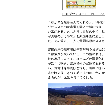
PDFダウンロード（PDF：38
「秋が体を包み込んでくれる」。5年前
びたススキの遊歩道を妻と一緒に歩き、
い出がある。久しぶりに自然の中で、秋
が見頃のようやで」と紙面を妻に差し出
た。その週末、二人で曽爾高原のススキ
曽爾高原の駐車場は午前10時を過ぎた
て散策路が続いている。この池の名は、
砂の堆積によって、ほとんどが湿原化し
が次々に咲き、湿原植物の宝庫でもある
い。お亀池を半周ほど巡り、道標に従い
来た時より、きつく感じるのは、年のせ
えるのが、元気を与えてくれる。