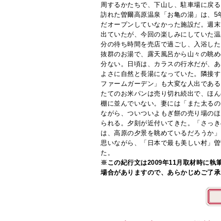
周するかたちで、下山し、駐車場に戻る
訪れた曽爾高原温泉「お亀の湯」は、5
だオープンしていなかった施設だ。週末
出ていたが、今回の楽しみにしていた温
分の待ち時間を売店で過ごし、入浴した
抜群のお湯で、露天風呂から山々の眺め
分ない。日頃は、カラスの行水だが、あ
よさに自然と長湯になっていた。隣接す
ファームガーデン」も大変な人出である
たてのお米パンは売り切れ続出で、ほん
棚に並んでいない。妻には「また太るの
ながら、ついついよもぎ餅の売り場のほ
られる。夕刻が近付いてきた。「さっき
は、高原の夕景を眺めているだろうか」
思いながら、「日本で最も美しい村」曽
た。
※この紀行文は2009年11月取材時に
場合がありますので、あらかじめご了承