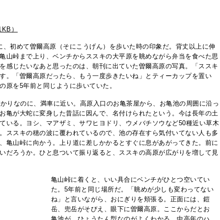
1KB）
に、初めて曽爾高原（そにこうげん）を歩いた時の印象だ。背丈以上に伸
亀山峠まで上り、ベンチからススキの大平原を眺めながら弁当を食べた思
を感じたいなあと思ったのは、朝刊に出ていた曽爾高原の写真。「ススキ
す。「曽爾高原だったら、もう一度歩きたいね」とティーカップを置い
の原を5年前と同じように歩いていた。
ばかりなのに、満車に近い。高原入口のお亀茶屋から、お亀池の周囲に沿っ
お亀が大蛇に変身した昔話に因んで、名付けられたという。今は長年の土
ている。ヨシ、マアザミ、サワヒヨドリ、ウメバチソウなど50種近い草木
。ススキの穂の波に覆われているので、池の存在すら気付いてない人も多
、亀山峠に向かう。上り道に差しかかるとすぐに息があがってきた。前に
いだろうか。ひと息ついて振り返ると、ススキの高原が広がりを増して見
亀山峠に着くと、いい具合にベンチがひとつ空いてい
た。5年前と同じ場所だ。「眺めが少しも変わってない
ね」と言いながら、おにぎりを頬張る。正面には、鎧
岳、兜岳がそびえ、眼下に曽爾高原。ここからだとお
亀池が、ひょうたん型なのがよくわかる。中高年のハ