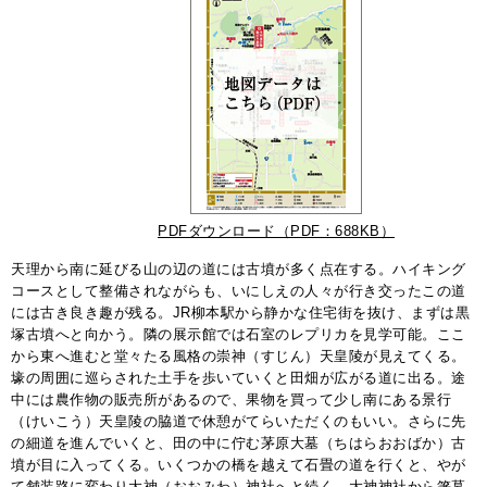
PDFダウンロード（PDF：688KB）
天理から南に延びる山の辺の道には古墳が多く点在する。ハイキング
コースとして整備されながらも、いにしえの人々が行き交ったこの道
には古き良き趣が残る。JR柳本駅から静かな住宅街を抜け、まずは黒
塚古墳へと向かう。隣の展示館では石室のレプリカを見学可能。ここ
から東へ進むと堂々たる風格の崇神（すじん）天皇陵が見えてくる。
壕の周囲に巡らされた土手を歩いていくと田畑が広がる道に出る。途
中には農作物の販売所があるので、果物を買って少し南にある景行
（けいこう）天皇陵の脇道で休憩がてらいただくのもいい。さらに先
の細道を進んでいくと、田の中に佇む茅原大墓（ちはらおおばか）古
墳が目に入ってくる。いくつかの橋を越えて石畳の道を行くと、やが
て舗装路に変わり大神（おおみわ）神社へと続く。大神神社から箸墓