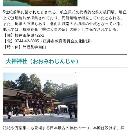
5世紀前半に築かれたとされる、帆立貝式の代表的な前方後円墳。墳丘
上では埴輪片が採集されており、円筒埴輪が樹立していたとされる。
また、周壕の痕跡もあり、巻向川以南の古墳群の中核となっている。
地元では、狭穂姫命（垂仁天皇の后）の陵として保存されている。
【住】桜井市茅原722-1
【電】0744-42-6005（桜井市教育委員会文化財課）
【時・休】外観見学自由
大神神社（おおみわじんじゃ）
記紀や万葉集にも登場する日本最古の神社の一つ。本殿は設けず、拝