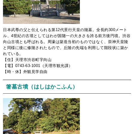
日本武尊の父と伝えられる第12代景行天皇の陵墓。全長約300メート
ル、4世紀の古墳としてはわが国随一の大きさを誇る前方後円墳。渋谷
向山古墳とも呼ばれる。周濠は築造当初のものではなく、崇神天皇陵
と同様に後に修陵されたもので、丘陵の先端を利用して階段状に築か
れている。
【住】天理市渋谷町字向山
【電】0743-63-1001（天理市観光課）
【時・休】外観見学自由
箸墓古墳（はしはかこふん）