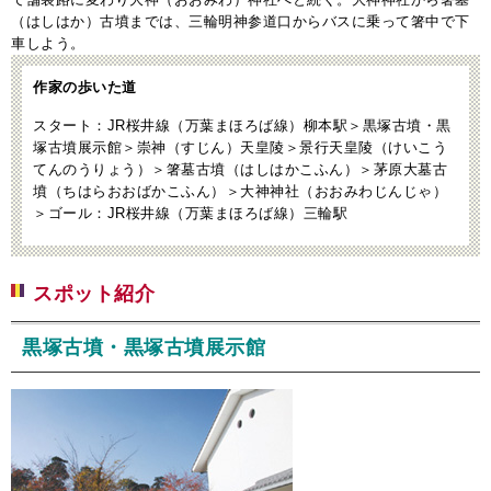
（はしはか）古墳までは、三輪明神参道口からバスに乗って箸中で下
車しよう。
作家の歩いた道
スタート：JR桜井線（万葉まほろば線）柳本駅＞黒塚古墳・黒
塚古墳展示館＞崇神（すじん）天皇陵＞景行天皇陵（けいこう
てんのうりょう）＞箸墓古墳（はしはかこふん）＞茅原大墓古
墳（ちはらおおばかこふん）＞大神神社（おおみわじんじゃ）
＞ゴール：JR桜井線（万葉まほろば線）三輪駅
スポット紹介
黒塚古墳・黒塚古墳展示館