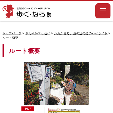
奈良県のウォー
キングポータル
サイト「歩く・
なら」
トップページ
>
さわやかエッセイ
>
万葉が薫る、山の辺の道のハイライト
>
ルート概要
ルート概要