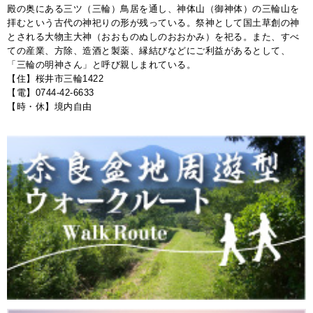
殿の奥にある三ツ（三輪）鳥居を通し、神体山（御神体）の三輪山を
拝むという古代の神祀りの形が残っている。祭神として国土草創の神
とされる大物主大神（おおものぬしのおおかみ）を祀る。また、すべ
ての産業、方除、造酒と製薬、縁結びなどにご利益があるとして、
「三輪の明神さん」と呼び親しまれている。
【住】桜井市三輪1422
【電】0744-42-6633
【時・休】境内自由