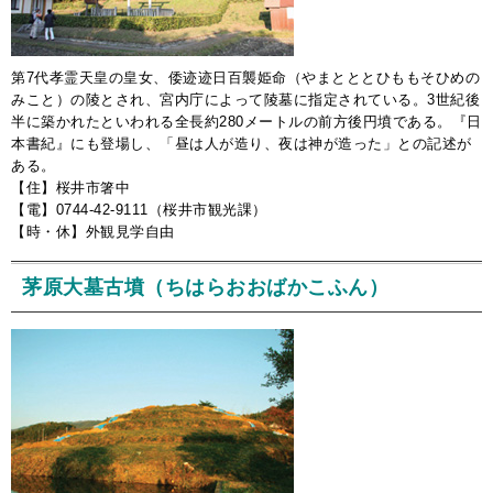
第7代孝霊天皇の皇女、倭迹迹日百襲姫命（やまとととひももそひめの
みこと）の陵とされ、宮内庁によって陵墓に指定されている。3世紀後
半に築かれたといわれる全長約280メートルの前方後円墳である。『日
本書紀』にも登場し、「昼は人が造り、夜は神が造った」との記述が
ある。
【住】桜井市箸中
【電】0744-42-9111（桜井市観光課）
【時・休】外観見学自由
茅原大墓古墳（ちはらおおばかこふん）