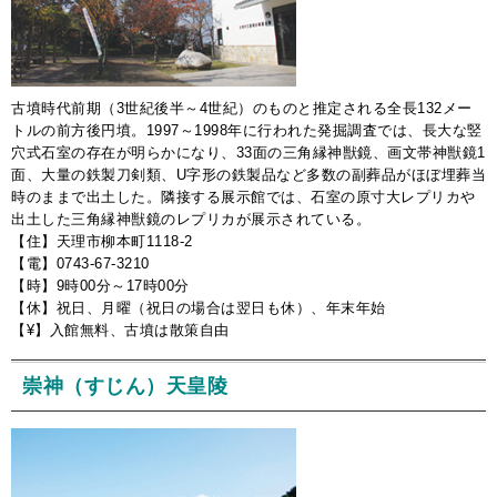
古墳時代前期（3世紀後半～4世紀）のものと推定される全長132メー
トルの前方後円墳。1997～1998年に行われた発掘調査では、長大な竪
穴式石室の存在が明らかになり、33面の三角縁神獣鏡、画文帯神獣鏡1
面、大量の鉄製刀剣類、U字形の鉄製品など多数の副葬品がほぼ埋葬当
時のままで出土した。隣接する展示館では、石室の原寸大レプリカや
出土した三角縁神獣鏡のレプリカが展示されている。
【住】天理市柳本町1118-2
【電】0743-67-3210
【時】9時00分～17時00分
【休】祝日、月曜（祝日の場合は翌日も休）、年末年始
【¥】入館無料、古墳は散策自由
崇神（すじん）天皇陵