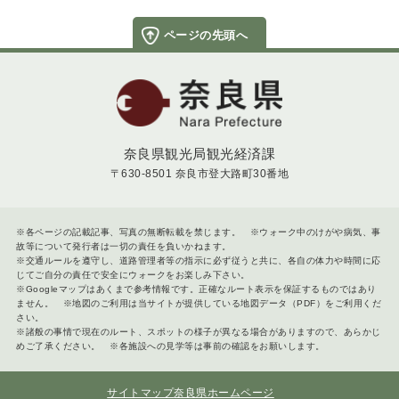
ページの先頭へ
奈良県
奈良県観光局観光経済課
〒630-8501 奈良市登大路町30番地
※各ページの記載記事、写真の無断転載を禁じます。 ※ウォーク中のけがや病気、事
故等について発行者は一切の責任を負いかねます。
※交通ルールを遵守し、道路管理者等の指示に必ず従うと共に、各自の体力や時間に応
じてご自分の責任で安全にウォークをお楽しみ下さい。
※Googleマップはあくまで参考情報です。正確なルート表示を保証するものではあり
ません。 ※地図のご利用は当サイトが提供している地図データ（PDF）をご利用くだ
さい。
※諸般の事情で現在のルート、スポットの様子が異なる場合がありますので、あらかじ
めご了承ください。 ※各施設への見学等は事前の確認をお願いします。
サイトマップ
奈良県ホームページ