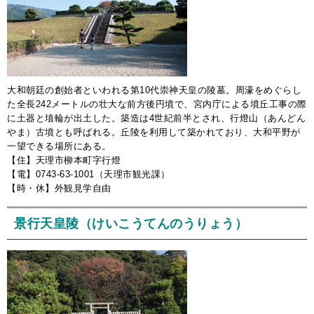
大和朝廷の創始者といわれる第10代崇神天皇の陵墓。周濠をめぐらし
た全長242メートルの壮大な前方後円墳で、宮内庁による墳丘工事の際
に土器と埴輪が出土した。築造は4世紀前半とされ、行燈山（あんどん
やま）古墳とも呼ばれる。丘陵を利用して築かれており、大和平野が
一望できる場所にある。
【住】天理市柳本町字行燈
【電】0743-63-1001（天理市観光課）
【時・休】外観見学自由
景行天皇陵（けいこうてんのうりょう）