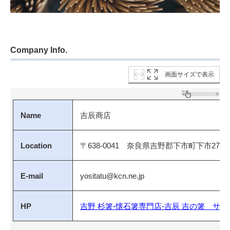
Company Info.
画面サイズで表示
Name
吉辰商店
Location
〒638-0041 奈良県吉野郡下市町下市2764-
E-mail
yositatu@kcn.ne.jp
HP
吉野 杉箸-懐石箸専門店-吉辰 吉の箸 サ