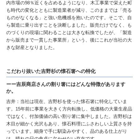
内市場の98％近くを占めるようになり、木工事業で栄えた町
も時代の変化とともに製造業者が減り、このままでは「売る
ものがなくなる」と強い危機感を抱いたのです。そこで、自
ら製造に乗り出すことを決断しました。販売だけでなく、も
のづくりの現場に関わることは大きな転換でしたが、「製造
から販売まで一貫した事業所」という、後にこれが当社の大
きな財産となりました。
こだわり抜いた吉野杉の懐石箸への特化
ーー吉辰商店さんの割り箸にはどんな特徴があります
か。
吉井：当社は現在、吉野杉を使った懐石箸に特化していま
す。15年前に事業を大きく方向転換し、低価格の大量生産品
ではなく、付加価値の高い割り箸に集中しました。吉野杉は
木目が細かく光沢もあり、懐石料理にふさわしい上質さを持
っています。細身で手に馴染みやすく、品のある仕上がり
は、晴れの日の食卓に欠かせない存在です。