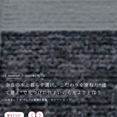
Report
Interview
2026年3月23日
2026年1月30日
Interview
Interview
植林500年の吉野で生まれた桧の箸～中川政
三⼾なつめさんが体験する“⽊のある暮ら
2026年3月17日
2026年1月30日
七商店『地産地匠アワード2025』グランプリ
奈良の木と暮らす選択。こだわりを重ねた“建
格調高き近代建築『奈良ホテル』ーー吉野杉
し”―― 吉野杉の家で『よしのウッドフェス
受賞者インタビュー～
て替え”で見つけた住まいの心地よさとは？
と光に包まれる祈りのチャペル
2025』で出合ったアイテムを楽しむ
#木工・クラフト
#住まい・家づくり
#建築
#暮らし
#観光・土産
#木製プロダクト
#木製プロダクト
#建築
#環境・サステナビリティ
#観光・土産
#アート
STOP