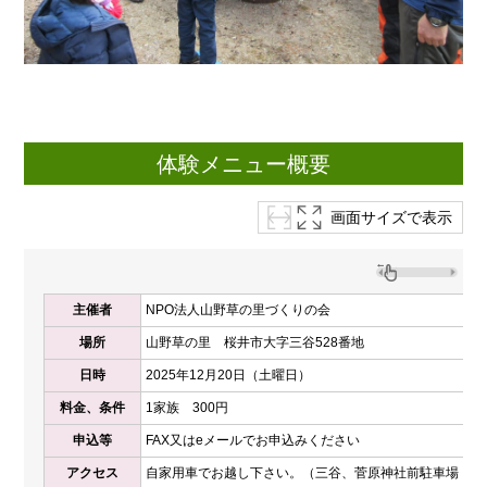
体験メニュー概要
画面サイズで表示
主催者
NPO法人山野草の里づくりの会
場所
山野草の里 桜井市大字三谷528番地
日時
2025年12月20日（土曜日）
料金、条件
1家族 300円
申込等
FAX又はeメールでお申込みください
アクセス
自家用車でお越し下さい。（三谷、菅原神社前駐車場（無