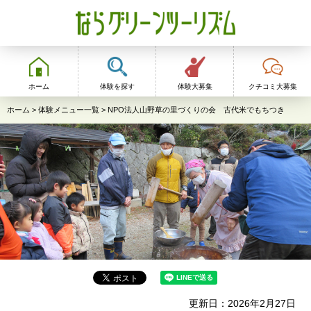
ならグリーンツーリ
ズム
ホーム
体験を探す
体験大募集
クチコミ大募集
ホーム
>
体験メニュー一覧
> NPO法人山野草の里づくりの会 古代米でもちつき
更新日：2026年2月27日