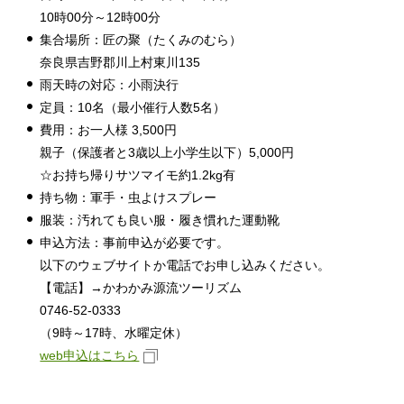
10時00分～12時00分
集合場所：匠の聚（たくみのむら）
奈良県吉野郡川上村東川135
雨天時の対応：小雨決行
定員：10名（最小催行人数5名）
費用：お一人様 3,500円
親子（保護者と3歳以上小学生以下）5,000円
☆お持ち帰りサツマイモ約1.2kg有
持ち物：軍手・虫よけスプレー
服装：汚れても良い服・履き慣れた運動靴
申込方法：事前申込が必要です。
以下のウェブサイトか電話でお申し込みください。
【電話】→かわかみ源流ツーリズム
0746-52-0333
（9時～17時、水曜定休）
web申込はこちら