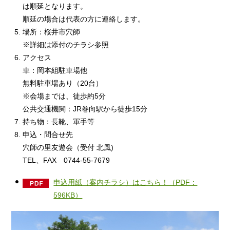
は順延となります。
順延の場合は代表の方に連絡します。
場所：桜井市穴師
※詳細は添付のチラシ参照
アクセス
車：岡本組駐車場他
無料駐車場あり（20台）
※会場までは、徒歩約5分
公共交通機関：JR巻向駅から徒歩15分
持ち物：長靴、軍手等
申込・問合せ先
穴師の里友遊会（受付 北風)
TEL、FAX 0744-55-7679
申込用紙（案内チラシ）はこちら！（PDF：
596KB）