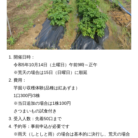
開催日時：
令和5年10月14日（土曜日）午前9時～正午
※荒天の場合は15日（日曜日）に順延
費用：
芋掘り収穫体験(品種は紅あずま）
1口300円/3株
※当日追加の場合は1株100円
さつまいもの試食付き
受入人数：先着50口まで
予約等：事前申込が必要です
※雨天（しとしと雨）の場合は基本的に決行し、荒天の場合