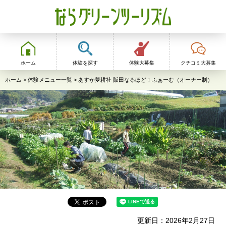
ならグリーンツーリ
ズム
ホーム
体験を探す
体験大募集
クチコミ大募集
ホーム
>
体験メニュー一覧
> あすか夢耕社 阪田なるほど！ふぁーむ（オーナー制）
更新日：2026年2月27日