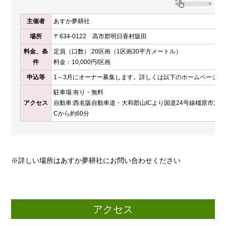
主催者
あすか夢耕社
場所
〒634-0122 高市郡明日香村阪田
料金、条
定員（口数）:20区画（1区画30平方メートル）
件
料金：10,000円/区画
申込等
1～3月にオーナー募集します。詳しくは以下のホームページを
駐車場:有り・無料
アクセス
自動車:西名阪自動車道・大和郡山ICより国道24号線橿原市方面
Cから約60分
※詳しい場所はあすか夢耕社にお問い合わせください
アクセス