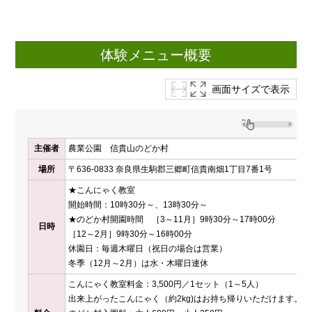
体験メニュー概要
画面サイズで表示
主催者
農業公園 信貴山のどか村
場所
〒636-0833 奈良県生駒郡三郷町信貴南畑1丁目7番1号
★こんにゃく教室
開始時間：10時30分～、13時30分～
★のどか村開園時間 ［3～11月］9時30分～17時00分
日時
［12～2月］9時30分～16時00分
休園日：毎週木曜日（祝日の場合は営業）
冬季（12月～2月）は水・木曜日連休
こんにゃく教室料金：3,500円／1セット（1～5人）
出来上がったこんにゃく（約2kg)はお持ち帰りいただけます。