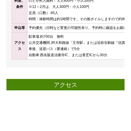
料金、
のどか村入園料：大人600円・小人350円
条件
※12～2月は、大人300円・小人100円
定員（口数）:40人
時間：体験時間は約1時間です。その後ボイルしますので約90分
申込等
予約優先（日時など変更の可能性有り。予約時に確認をお願いし
駐車場:約700台 無料
アクセ
公共交通機関:JR大和路線「王寺駅」または近鉄生駒線『信貴山
ス
車後、送迎バス（要連絡）で5分
自動車:西名阪道法隆寺IC、または香芝ICから30分
アクセス