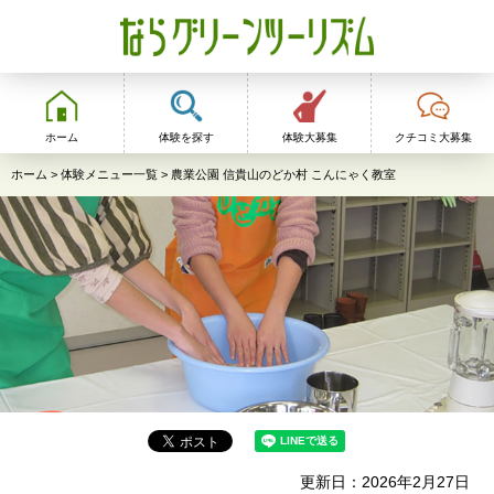
ならグリーンツーリ
ズム
ホーム
体験を探す
体験大募集
クチコミ大募集
ホーム
>
体験メニュー一覧
> 農業公園 信貴山のどか村 こんにゃく教室
更新日：2026年2月27日