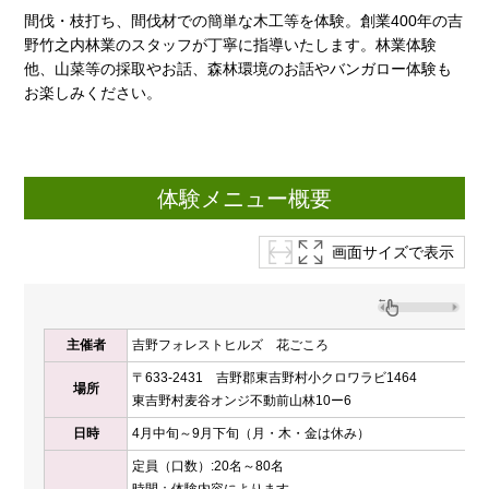
間伐・枝打ち、間伐材での簡単な木工等を体験。創業400年の吉
野竹之内林業のスタッフが丁寧に指導いたします。林業体験
他、山菜等の採取やお話、森林環境のお話やバンガロー体験も
お楽しみください。
体験メニュー概要
画面サイズで表示
主催者
吉野フォレストヒルズ 花ごころ
〒633-2431 吉野郡東吉野村小クロワラビ1464
場所
東吉野村麦谷オンジ不動前山林10ー6
日時
4月中旬～9月下旬（月・木・金は休み）
定員（口数）:20名～80名