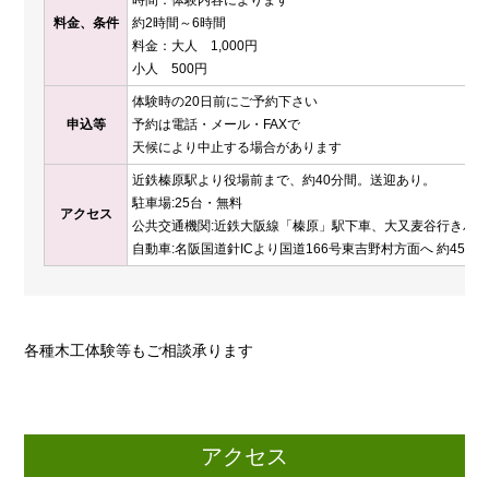
時間：体験内容によります
料金、条件
約2時間～6時間
料金：大人 1,000円
小人 500円
体験時の20日前にご予約下さい
申込等
予約は電話・メール・FAXで
天候により中止する場合があります
近鉄榛原駅より役場前まで、約40分間。送迎あり。
駐車場:25台・無料
アクセス
公共交通機関:近鉄大阪線「榛原」駅下車、大又麦谷行きバス
自動車:名阪国道針ICより国道166号東吉野村方面へ 約45分
各種木工体験等もご相談承ります
アクセス