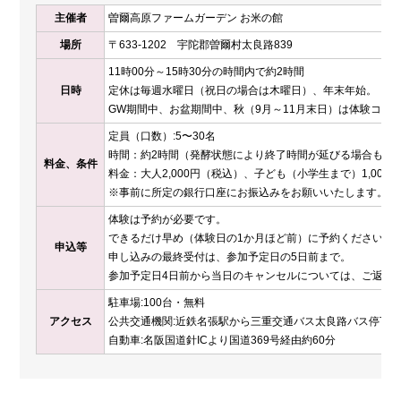
主催者
曽爾高原ファームガーデン お米の館
場所
〒633-1202 宇陀郡曽爾村太良路839
11時00分～15時30分の時間内で約2時間
日時
定休は毎週水曜日（祝日の場合は木曜日）、年末年始。
GW期間中、お盆期間中、秋（9月～11月末日）は体験コー
定員（口数）:5〜30名
時間：約2時間（発酵状態により終了時間が延びる場合もあ
料金、条件
料金：大人2,000円（税込）、子ども（小学生まで）1,000
※事前に所定の銀行口座にお振込みをお願いいたします。
体験は予約が必要です。
できるだけ早め（体験日の1か月ほど前）に予約ください。
申込等
申し込みの最終受付は、参加予定日の5日前まで。
参加予定日4日前から当日のキャンセルについては、ご返金
駐車場:100台・無料
アクセス
公共交通機関:近鉄名張駅から三重交通バス太良路バス停下車
自動車:名阪国道針ICより国道369号経由約60分