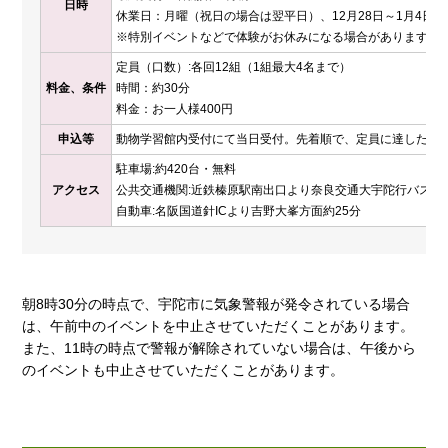
日時
休業日：月曜（祝日の場合は翌平日）、12月28日～1月4日
※特別イベントなどで体験がお休みになる場合があります。
定員（口数）:各回12組（1組最大4名まで）
料金、条件
時間：約30分
料金：お一人様400円
申込等
動物学習館内受付にて当日受付。先着順で、定員に達した時
駐車場:約420台・無料
アクセス
公共交通機関:近鉄榛原駅南出口より奈良交通大宇陀行バス乗
自動車:名阪国道針ICより吉野大峯方面約25分
朝8時30分の時点で、宇陀市に気象警報が発令されている場合
は、午前中のイベントを中止させていただくことがあります。
また、11時の時点で警報が解除されていない場合は、午後から
のイベントも中止させていただくことがあります。