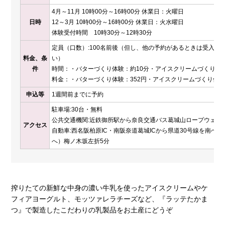
4月～11月 10時00分～16時00分 休業日：火曜日
日時
12～3月 10時00分～16時00分 休業日：火水曜日
体験受付時間 10時30分～12時30分
定員（口数）:100名前後（但し、他の予約があるときは受入
料金、条
い）
件
時間：・バターづくり体験：約10分・アイスクリームづくり体験
料金：・バターづくり体験：352円・アイスクリームづくり体験：
申込等
1週間前までに予約
駐車場:30台・無料
公共交通機関:近鉄御所駅から奈良交通バス葛城山ロープウェイ行
アクセス
自動車:西名阪柏原IC・南阪奈道葛城ICから県道30号線を南
へ）梅ノ木坂左折5分
搾りたての新鮮な中身の濃い牛乳を使ったアイスクリームやケ
フィアヨーグルト、モッツァレラチーズなど、『ラッテたかま
つ』で製造したこだわりの乳製品をお土産にどうぞ