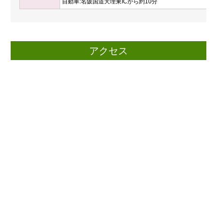
自動車:名阪国道天理東ICから約10分
アクセス