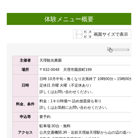
体験メニュー概要
画面サイズで表示
主催者
天理観光農園
場所
〒632-0048 天理市園原町199
日時 10月中旬～無くなり次第終了 10時00分～15時00分
日時
定休日 月曜 火曜（不定休あり）
詳しくはお問い合わせください。
料金：1キロ時価〜 詰め放題袋も有り
料金、条件
詳しくはお気軽にお問い合わせください。
申込等
要予約
駐車場:30台・無料
アクセス
公共交通機関:JR・近鉄天理線天理駅から山の辺の道ハイキ