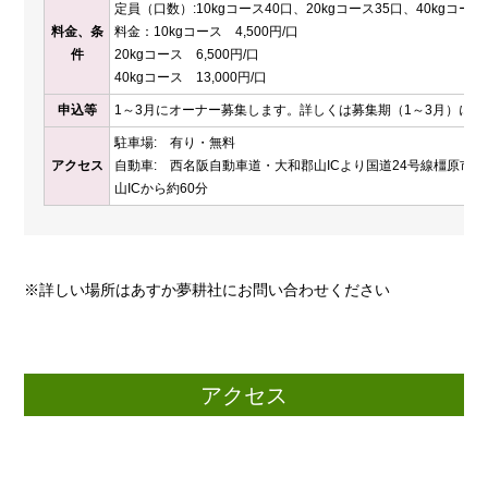
定員（口数）:10kgコース40口、20kgコース35口、40kgコース
料金、条
料金：10kgコース 4,500円/口
件
20kgコース 6,500円/口
40kgコース 13,000円/口
申込等
1～3月にオーナー募集します。詳しくは募集期（1～3月）に
駐車場: 有り・無料
アクセス
自動車: 西名阪自動車道・大和郡山ICより国道24号線橿原市
山ICから約60分
※詳しい場所はあすか夢耕社にお問い合わせください
アクセス