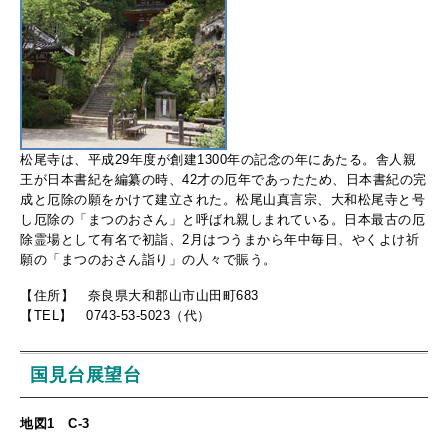
松尾寺は、平成29年度が創建1300年の記念の年にあたる。舎人親
王が日本書紀を編纂の時、42才の厄年であったため、日本書紀の完
成と厄除の願をかけて建立された。松尾山真言宗、大和松尾寺と号
し厄除の「まつのおさん」と呼ばれ親しまれている。日本最古の厄
除霊場として有名で初詣、2月はつうまから年中毎日、やくよけ祈
願の「まつのおさん詣り」の人々で賑う。
【住所】 奈良県大和郡山市山田町683
【TEL】 0743-53-5023（代）
国見台展望台
地図1 C-3