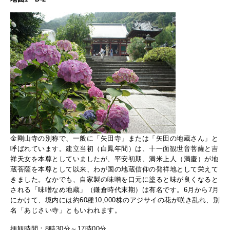
金剛山寺の別称で、一般に「矢田寺」または「矢田の地蔵さん」と
呼ばれています。建立当初（白鳳年間）は、十一面観世音菩薩と吉
祥天女を本尊としていましたが、平安初期、満米上人（満慶）が地
蔵菩薩を本尊として以来、わが国の地蔵信仰の発祥地として栄えて
きました。なかでも、自家製の味噌を口元に塗ると味が良くなると
される「味噌なめ地蔵」（鎌倉時代末期）は有名です。6月から7月
にかけて、境内には約60種10,000株のアジサイの花が咲き乱れ、別
名「あじさい寺」ともいわれます。
拝観時間：8時30分～17時00分