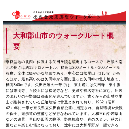
大和郡山市のウォークルート概
要
奈良盆地の北西に位置する矢田丘陵を縦走するコースで、丘陵の南
北の長さは約13キロメートル、標高は200メートル～300メートル
程度。全体に緩やかな地形であり、中心には松尾山（315m）があ
るほか、最も高いのは矢田寺から西に登った矢田峠の北方地点で、
標高340mです。矢田丘陵の一帯では、東山麓には矢田寺、東中腹
には東明寺、丘陵上には松尾寺など、史跡や有名寺社に富む。丘陵
のまわりの平野部は都市化が進んでいますが、古くからの山林や里
山が維持されている丘陵地域は貴重とされており、1962（昭和
42）年に一帯が奈良県立矢田自然公園に指定され、自然環境や景観
の保全、遊歩道の整備などが行なわれています。大和三山や若草山
などの遠景、里山や田園の眺望、野鳥観察や、春のスミレ、秋の紅
葉などを楽しむ場となっており、途中には大和平野が一望できる