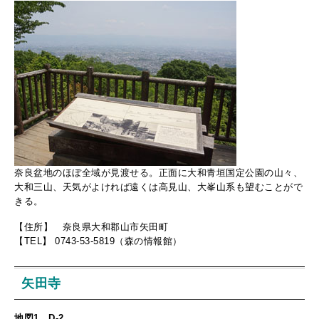
奈良盆地のほぼ全域が見渡せる。正面に大和青垣国定公園の山々、
大和三山、天気がよければ遠くは高見山、大峯山系も望むことがで
きる。
【住所】 奈良県大和郡山市矢田町
【TEL】 0743-53-5819（森の情報館）
矢田寺
地図1 D-2