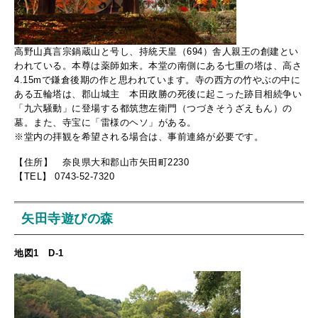
高野山真言宗鍋蔵山と号し、持統天皇（694）舎人親王の創建とい
われている。本尊は薬師如来。本堂の南側にある七重の塔は、高さ
4.15mで鎌倉後期の作と思われています。寺の西方の竹やぶの中に
ある五輪塔は、郡山城主 本田政勝の死後に起こった跡目相続争い
「九六騒動」に登場する都筑惣左衛門（つづきそうざえもん）の
墓。また、寺宝に「雷様のヘソ」がある。
※堂内の拝観を希望される場合は、事前連絡が必要です。
【住所】 奈良県大和郡山市矢田町2230
【TEL】 0743-52-7320
矢田寺遊びの森
地図1 D-1