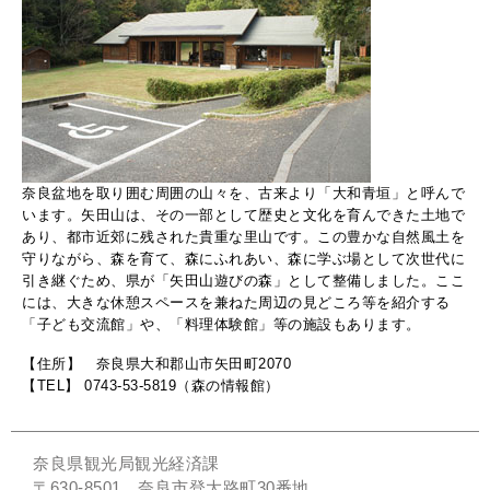
奈良盆地を取り囲む周囲の山々を、古来より「大和青垣」と呼んで
います。矢田山は、その一部として歴史と文化を育んできた土地で
あり、都市近郊に残された貴重な里山です。この豊かな自然風土を
守りながら、森を育て、森にふれあい、森に学ぶ場として次世代に
引き継ぐため、県が「矢田山遊びの森」として整備しました。ここ
には、大きな休憩スペースを兼ねた周辺の見どころ等を紹介する
「子ども交流館」や、「料理体験館」等の施設もあります。
【住所】 奈良県大和郡山市矢田町2070
【TEL】 0743-53-5819（森の情報館）
奈良県観光局観光経済課
〒630-8501 奈良市登大路町30番地