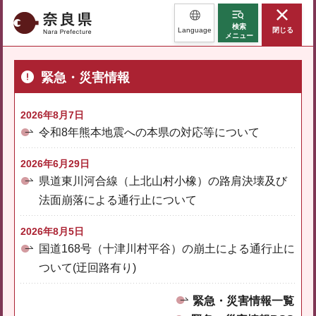
奈良県
検索
Language
閉じる
メニュー
緊急・災害情報
2026年8月7日
令和8年熊本地震への本県の対応等について
2026年6月29日
県道東川河合線（上北山村小橡）の路肩決壊及び
法面崩落による通行止について
2026年8月5日
国道168号（十津川村平谷）の崩土による通行止に
ついて(迂回路有り)
緊急・災害情報一覧