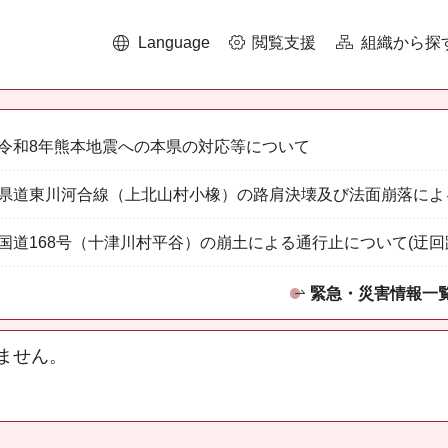
Language
閲覧支援
組織から探
令和8年熊本地震への本県の対応等について
県道東川河合線（上北山村小橡）の路肩決壊及び法面崩落によ
国道168号（十津川村平谷）の崩土による通行止について(迂回
緊急・災害情報一
ません。