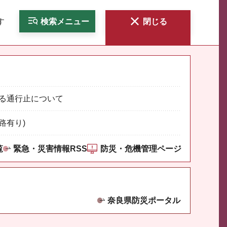
す
検索
メニュー
閉じる
る通行止について
路有り)
覧
緊急・災害情報RSS
防災・危機管理ページ
奈良県防災ポータル