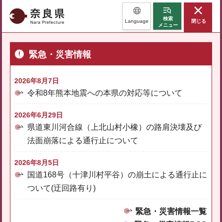
奈良県
検索
Language
閉じる
メニュー
緊急・災害情報
2026年8月7日
令和8年熊本地震への本県の対応等について
2026年6月29日
県道東川河合線（上北山村小橡）の路肩決壊及び
法面崩落による通行止について
2026年8月5日
国道168号（十津川村平谷）の崩土による通行止に
ついて(迂回路有り)
緊急・災害情報一覧