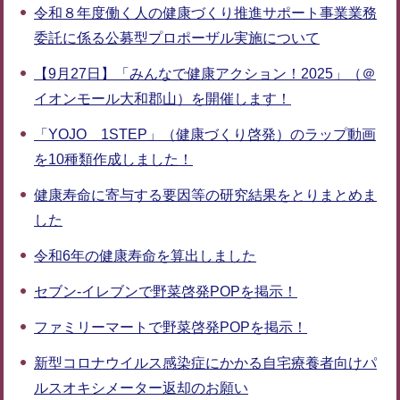
令和８年度働く人の健康づくり推進サポート事業業務
委託に係る公募型プロポーザル実施について
【9月27日】「みんなで健康アクション！2025」（＠
イオンモール大和郡山）を開催します！
「YOJO 1STEP」（健康づくり啓発）のラップ動画
を10種類作成しました！
健康寿命に寄与する要因等の研究結果をとりまとめま
した
令和6年の健康寿命を算出しました
セブン‐イレブンで野菜啓発POPを掲示！
ファミリーマートで野菜啓発POPを掲示！
新型コロナウイルス感染症にかかる自宅療養者向けパ
ルスオキシメーター返却のお願い