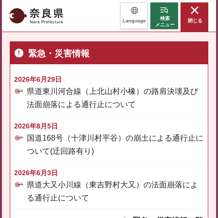
奈良県
検索
Language
閉じる
メニュー
緊急・災害情報
2026年6月29日
県道東川河合線（上北山村小橡）の路肩決壊及び
法面崩落による通行止について
2026年8月5日
国道168号（十津川村平谷）の崩土による通行止に
ついて(迂回路有り)
2026年6月3日
県道大又小川線（東吉野村大又）の法面崩落によ
る通行止について