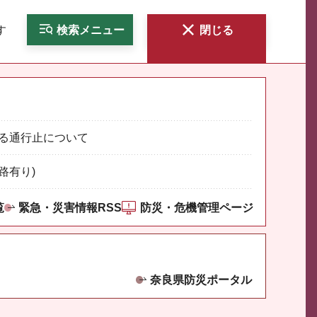
す
検索
メニュー
閉じる
る通行止について
路有り)
覧
緊急・災害情報RSS
防災・危機管理ページ
奈良県防災ポータル