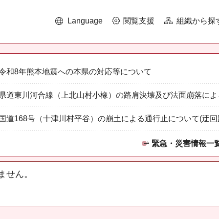
Language
閲覧支援
組織から探
令和8年熊本地震への本県の対応等について
県道東川河合線（上北山村小橡）の路肩決壊及び法面崩落によ
国道168号（十津川村平谷）の崩土による通行止について(迂回
緊急・災害情報一
ません。