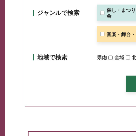
催し・まつり
ジャンルで検索
会
音楽・舞台・
地域で検索
県内
（
全域