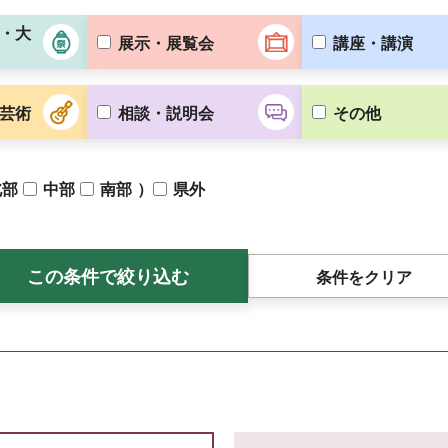
・大
展示・展覧会
講座・講演
芸術
相談・説明会
その他
）
北部
中部
南部
県外
条件をクリア