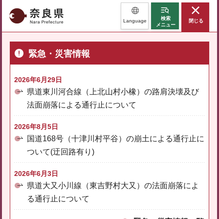
奈良県
検索
Language
閉じる
メニュー
緊急・災害情報
2026年6月29日
県道東川河合線（上北山村小橡）の路肩決壊及び
法面崩落による通行止について
2026年8月5日
国道168号（十津川村平谷）の崩土による通行止に
ついて(迂回路有り)
2026年6月3日
県道大又小川線（東吉野村大又）の法面崩落によ
る通行止について