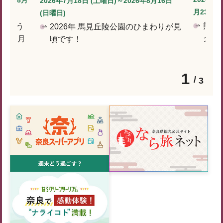
2026年7月18日 (土曜日)～2026年8月16日
月23日 (
(日曜日)
熊谷
しゅう
2026年 馬見丘陵公園のひまわりが見
クと
）～8月
頃です！
1
3