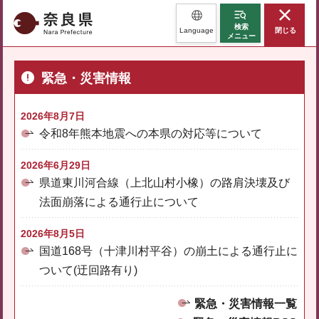
奈良県
検索
Language
閉じる
メニュー
緊急・災害情報
2026年8月7日
令和8年熊本地震への本県の対応等について
2026年6月29日
県道東川河合線（上北山村小橡）の路肩決壊及び
法面崩落による通行止について
2026年8月5日
国道168号（十津川村平谷）の崩土による通行止に
ついて(迂回路有り)
緊急・災害情報一覧