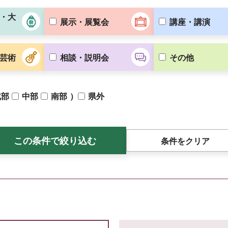
・大
展示・展覧会
講座・講演
芸術
相談・説明会
その他
）
北部
中部
南部
県外
条件をクリア