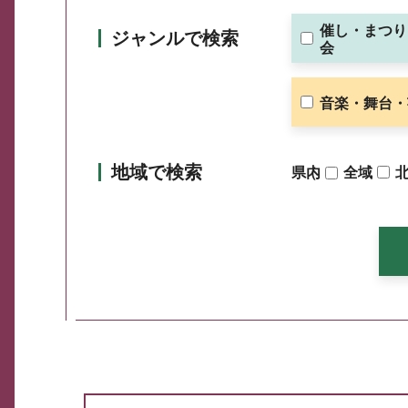
催し・まつり
ジャンルで検索
会
音楽・舞台・
地域で検索
県内
（
全域