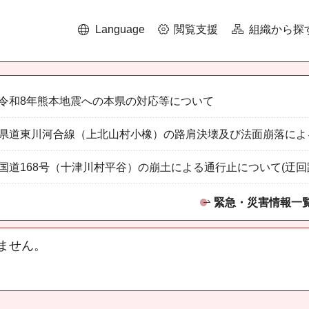
Language
閲覧支援
組織から探
令和8年熊本地震への本県の対応等について
県道東川河合線（上北山村小橡）の路肩決壊及び法面崩落によ
国道168号（十津川村平谷）の崩土による通行止について(迂回
緊急・災害情報一
ません。