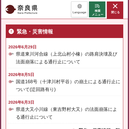
奈良県
検索
Language
閉じる
メニュー
緊急・災害情報
2026年6月29日
県道東川河合線（上北山村小橡）の路肩決壊及び
法面崩落による通行止について
2026年8月5日
国道168号（十津川村平谷）の崩土による通行止に
ついて(迂回路有り)
2026年6月3日
県道大又小川線（東吉野村大又）の法面崩落によ
る通行止について