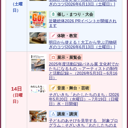
（土曜
ぎのコツ[2026年6月13日（土曜日）]
日）
催し・まつり・大会
近畿総体2026 PRイベントが開催され
ます
体験・教室
明日から使える！大工から学ぶ刃物研
ぎのコツ[2026年6月13日（土曜日）]
展示・展覧会
2025年度活動記録パネル展 文化村でか
たちになるもの ～アーティストの制作
と活動記録～（2026年5月3日～6月16
日）
音楽・舞台・芸術
14日
そざいきち「わたしたちのまち」[2026
（日曜
年5月20日（水曜日）～7月19日（日曜
日）
日）水・日開催]
講座・講演
子どものあそびを見学する 対象プロ
グラム：そざいきち「わたしたちのま