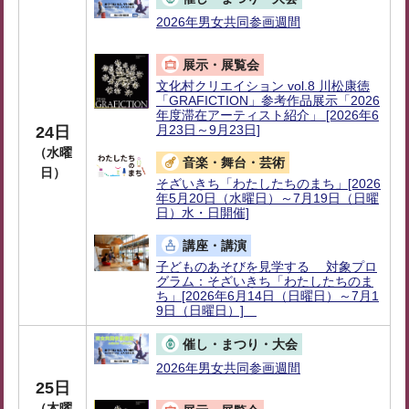
2026年男女共同参画週間
展示・展覧会
文化村クリエイション vol.8 川松康徳
「GRAFICTION」参考作品展示「2026
年度滞在アーティスト紹介」 [2026年6
月23日～9月23日]
24日
（水曜
音楽・舞台・芸術
日）
そざいきち「わたしたちのまち」[2026
年5月20日（水曜日）～7月19日（日曜
日）水・日開催]
講座・講演
子どものあそびを見学する 対象プロ
グラム：そざいきち「わたしたちのま
ち」[2026年6月14日（日曜日）～7月1
9日（日曜日）]
催し・まつり・大会
2026年男女共同参画週間
25日
（木曜