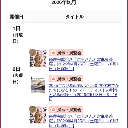
6月
2026年
開催日
タイトル
1日
（月曜
日）
展示・展覧会
修理完成記念「仁王さんと當麻曼荼
羅」[2026年4月25日（土曜日）～6月7
2日
日（日曜日）]
（火曜
展示・展覧会
日）
2025年度活動記録パネル展 文化村でか
たちになるもの ～アーティストの制作
と活動記録～（2026年5月3日～6月16
日）
展示・展覧会
修理完成記念「仁王さんと當麻曼荼
羅」[2026年4月25日（土曜日）～6月7
日（日曜日）]