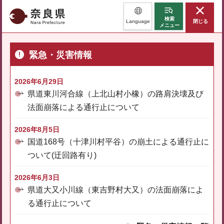
奈良県
検索
Language
閉じる
メニュー
緊急・災害情報
2026年6月29日
県道東川河合線（上北山村小橡）の路肩決壊及び
法面崩落による通行止について
2026年8月5日
国道168号（十津川村平谷）の崩土による通行止に
ついて(迂回路有り)
2026年6月3日
県道大又小川線（東吉野村大又）の法面崩落によ
る通行止について