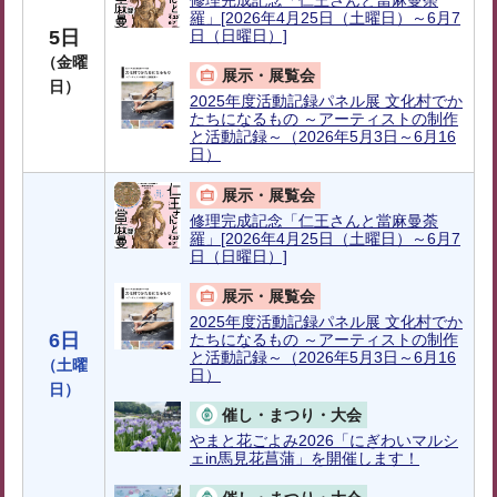
修理完成記念「仁王さんと當麻曼荼
羅」[2026年4月25日（土曜日）～6月7
5日
日（日曜日）]
（金曜
展示・展覧会
日）
2025年度活動記録パネル展 文化村でか
たちになるもの ～アーティストの制作
と活動記録～（2026年5月3日～6月16
日）
展示・展覧会
修理完成記念「仁王さんと當麻曼荼
羅」[2026年4月25日（土曜日）～6月7
日（日曜日）]
展示・展覧会
2025年度活動記録パネル展 文化村でか
6日
たちになるもの ～アーティストの制作
と活動記録～（2026年5月3日～6月16
（土曜
日）
日）
催し・まつり・大会
やまと花ごよみ2026「にぎわいマルシ
ェin馬見花菖蒲」を開催します！