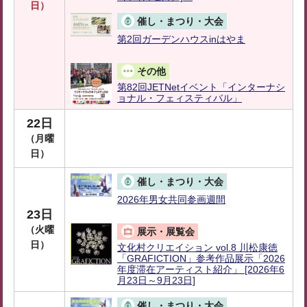
日）
催し・まつり・大会
第2回ガーデンハウスinはやま
その他
第82回JETNetイベント「インターナシ
ョナル・フェィスティバル」
22日
（月曜
日）
催し・まつり・大会
2026年男女共同参画週間
23日
（火曜
展示・展覧会
日）
文化村クリエイション vol.8 川松康徳
「GRAFICTION」参考作品展示「2026
年度滞在アーティスト紹介」 [2026年6
月23日～9月23日]
催し・まつり・大会