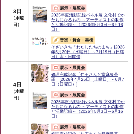
展示・展覧会
3日
2025年度活動記録パネル展 文化村でか
（水曜
たちになるもの ～アーティストの制作
日）
と活動記録～（2026年5月3日～6月16
日）
音楽・舞台・芸術
そざいきち「わたしたちのまち」[2026
年5月20日（水曜日）～7月19日（日曜
日）水・日開催]
展示・展覧会
修理完成記念「仁王さんと當麻曼荼
羅」[2026年4月25日（土曜日）～6月7
4日
日（日曜日）]
（木曜
展示・展覧会
日）
2025年度活動記録パネル展 文化村でか
たちになるもの ～アーティストの制作
と活動記録～（2026年5月3日～6月16
日）
展示・展覧会