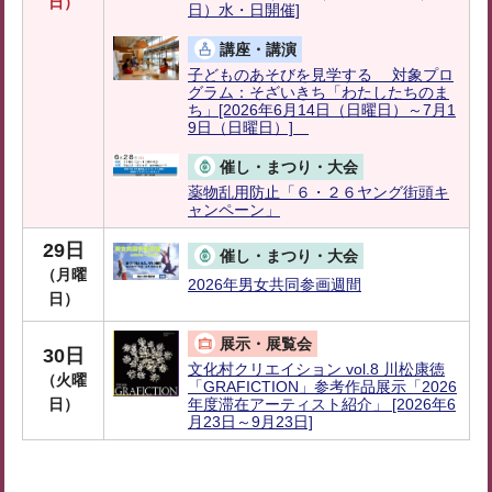
日）
日）水・日開催]
講座・講演
子どものあそびを見学する 対象プロ
グラム：そざいきち「わたしたちのま
ち」[2026年6月14日（日曜日）～7月1
9日（日曜日）]
催し・まつり・大会
薬物乱用防止「６・２６ヤング街頭キ
ャンペーン」
29日
催し・まつり・大会
（月曜
2026年男女共同参画週間
日）
展示・展覧会
30日
文化村クリエイション vol.8 川松康徳
（火曜
「GRAFICTION」参考作品展示「2026
日）
年度滞在アーティスト紹介」 [2026年6
月23日～9月23日]