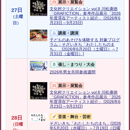
展示・展覧会
文化村クリエイション vol.8 川松康徳
27日
「GRAFICTION」参考作品展示「2026
（土曜
年度滞在アーティスト紹介」 [2026年6
月23日～9月23日]
日）
講座・講演
子どものあそびを体験する 対象プログ
ラム：そざいきち「わたしたちのま
ち」 [2026年6月20日（土曜日）～7
月31日（金曜日）]
催し・まつり・大会
2026年男女共同参画週間
展示・展覧会
文化村クリエイション vol.8 川松康徳
「GRAFICTION」参考作品展示「2026
年度滞在アーティスト紹介」 [2026年6
月23日～9月23日]
音楽・舞台・芸術
28日
そざいきち「わたしたちのまち」[2026
（日曜
年5月20日（水曜日）～7月19日（日曜