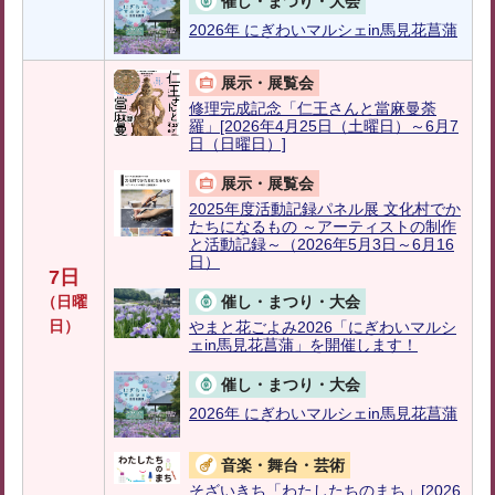
催し・まつり・大会
2026年 にぎわいマルシェin馬見花菖蒲
展示・展覧会
修理完成記念「仁王さんと當麻曼荼
羅」[2026年4月25日（土曜日）～6月7
日（日曜日）]
展示・展覧会
2025年度活動記録パネル展 文化村でか
たちになるもの ～アーティストの制作
と活動記録～（2026年5月3日～6月16
日）
7日
（日曜
催し・まつり・大会
日）
やまと花ごよみ2026「にぎわいマルシ
ェin馬見花菖蒲」を開催します！
催し・まつり・大会
2026年 にぎわいマルシェin馬見花菖蒲
音楽・舞台・芸術
そざいきち「わたしたちのまち」[2026