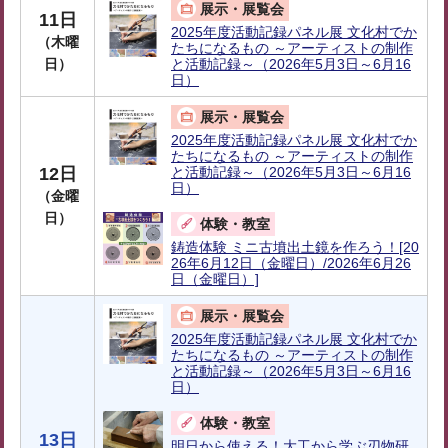
展示・展覧会
11日
2025年度活動記録パネル展 文化村でか
（木曜
たちになるもの ～アーティストの制作
日）
と活動記録～（2026年5月3日～6月16
日）
展示・展覧会
2025年度活動記録パネル展 文化村でか
たちになるもの ～アーティストの制作
12日
と活動記録～（2026年5月3日～6月16
日）
（金曜
日）
体験・教室
鋳造体験 ミニ古墳出土鏡を作ろう！[20
26年6月12日（金曜日）/2026年6月26
日（金曜日）]
展示・展覧会
2025年度活動記録パネル展 文化村でか
たちになるもの ～アーティストの制作
と活動記録～（2026年5月3日～6月16
日）
体験・教室
13日
明日から使える！大工から学ぶ刃物研