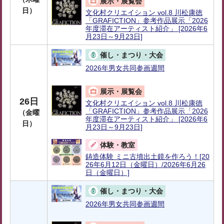
展示・展覧会
日）
文化村クリエイション vol.8 川松康徳
「GRAFICTION」参考作品展示「2026
年度滞在アーティスト紹介」 [2026年6
月23日～9月23日]
催し・まつり・大会
2026年男女共同参画週間
展示・展覧会
26日
文化村クリエイション vol.8 川松康徳
「GRAFICTION」参考作品展示「2026
（金曜
年度滞在アーティスト紹介」 [2026年6
日）
月23日～9月23日]
体験・教室
鋳造体験 ミニ古墳出土鏡を作ろう！[20
26年6月12日（金曜日）/2026年6月26
日（金曜日）]
催し・まつり・大会
2026年男女共同参画週間